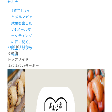
セミナー
《終了》もっ
とメルマガで
成果を出した
い！ メールマ
ーケティング
の匠に聞く、
«
<
8
9
10
11
12
>
»
売上アップの
その他
極意
トップサイド
よむよむカラーミー