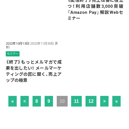
《配信終了》売上改善に役立
つ！利用店舗数3,000突破
『Amazon Pay』解説Webセ
ミナー
2022年10月13日
（2022年11月30日 更
新）
セミナー
《終了》もっとメルマガで成
果を出したい！ メールマーケ
ティングの匠に聞く、売上ア
ップの極意
«
<
8
9
10
11
12
>
»