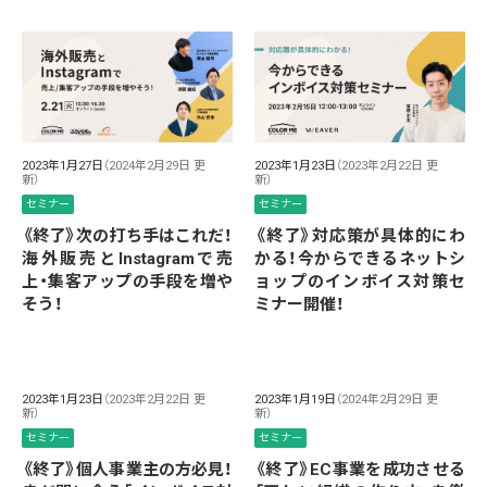
2023年1月27日
（2024年2月29日 更
2023年1月23日
（2023年2月22日 更
新）
新）
セミナー
セミナー
《終了》次の打ち手はこれだ！
《終了》対応策が具体的にわ
海外販売とInstagramで売
かる！今からできるネットシ
上・集客アップの手段を増や
ョップのインボイス対策セ
そう！
ミナー開催！
2023年1月23日
（2023年2月22日 更
2023年1月19日
（2024年2月29日 更
新）
新）
セミナー
セミナー
《終了》個人事業主の方必見！
《終了》EC事業を成功させる