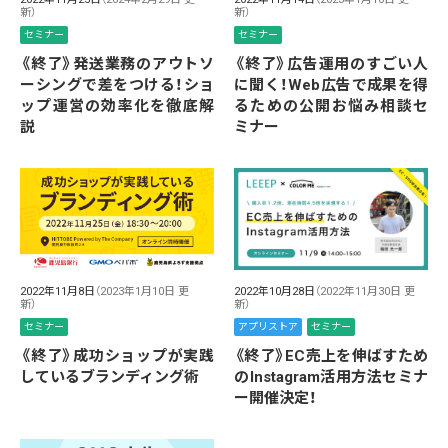
新）
新）
セミナー
セミナー
《終了》発送業務のアウトソ
《終了》広告運用のすごい人
ーシングで差をつける！ショ
に聞く！Web広告で成果を得
ップ運営の効率化を徹底解
るための公開お悩み相談セ
説
ミナー
2022年10月28日
（2022年11月30日 更
2022年11月8日
（2023年1月10日 更
新）
新）
アプリストア
セミナー
セミナー
《終了》EC売上を伸ばすため
《終了》成功ショップが実践
のInstagram活用方法セミナ
しているブランディング術
ー開催決定！