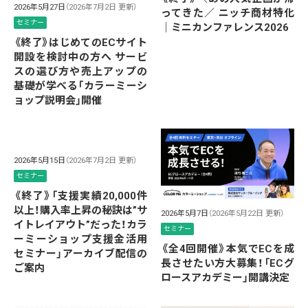
2026年5月27日
（2026年7月2日 更新）
ってきた／ ニッチ商材特化
セミナー
｜ミニカンファレンス2026
《終了》はじめてのECサイト
開設を検討中の方へ サービ
スの選び方や売上アップの
基礎が学べる「カラーミーシ
ョップ説明会」開催
2026年5月15日
（2026年7月2日 更新）
セミナー
《終了》「支援実績20,000件
以上！購入率上昇の秘訣は”サ
2026年5月7日
（2026年5月22日 更新）
イトレイアウト”だった！カラ
セミナー
ーミーショップ支援金活用
《全4回開催》本気でECを成
セミナー」アーカイブ配信の
長させたい方大募集！「ECグ
ご案内
ロースアカデミー」開講決定