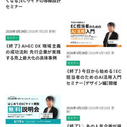
くなる」ECサイトの導線設計
セミナー
2026年5月28日
（2026年7月2日 更新）
セミナー
《終了》AI×EC DX 現場主義
の成功法則 先行企業が実践
2026年5月28日
（2026年6月18日 更
新）
する売上最大化の具体事例
セミナー
《終了》今日から始める！EC
担当者のためのAI活用入門
セミナー［デザイン編］開催
2026年5月22日
（2026年5月26日 更
新）
セミナー
《終了》＼あの人気企画が帰