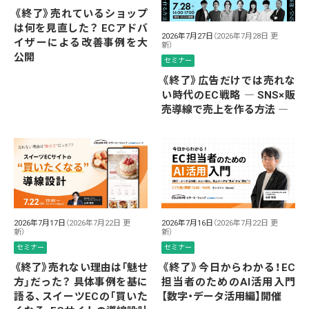
《終了》売れているショップ
は何を見直した？ ECアドバ
2026年7月27日
（2026年7月28日 更
イザーによる改善事例を大
新）
公開
セミナー
《終了》広告だけでは売れな
い時代のEC戦略 ― SNS×販
売導線で売上を作る方法 ―
2026年7月17日
（2026年7月22日 更
2026年7月16日
（2026年7月22日 更
新）
新）
セミナー
セミナー
《終了》売れない理由は「魅せ
《終了》今日からわかる！EC
方」だった？ 具体事例を基に
担当者のためのAI活用入門
語る、スイーツECの「買いた
【数字・データ活用編】開催