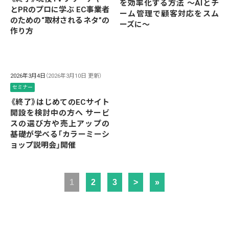
を効率化する方法 ～AIとチ
とPRのプロに学ぶ EC事業者
ーム管理で顧客対応をスム
のための“取材されるネタ”の
ーズに～
作り方
2026年3月4日
（2026年3月10日 更新）
セミナー
《終了》はじめてのECサイト
開設を検討中の方へ サービ
スの選び方や売上アップの
基礎が学べる「カラーミーシ
ョップ説明会」開催
1
2
3
>
»