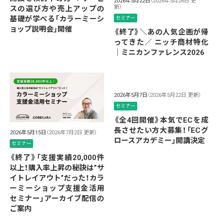
2026年5月22日
（2026年5月26日 更
新）
スの選び方や売上アップの
基礎が学べる「カラーミーシ
セミナー
ョップ説明会」開催
《終了》＼あの人気企画が帰
ってきた／ ニッチ商材特化
｜ミニカンファレンス2026
2026年5月7日
（2026年5月22日 更新）
セミナー
《全4回開催》本気でECを成
長させたい方大募集！「ECグ
2026年5月15日
（2026年7月2日 更新）
ロースアカデミー」開講決定
セミナー
《終了》「支援実績20,000件
以上！購入率上昇の秘訣は”サ
イトレイアウト”だった！カラ
ーミーショップ支援金活用
セミナー」アーカイブ配信の
ご案内