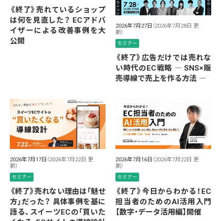
《終了》売れているショップ
は何を見直した？ ECアドバ
2026年7月27日
（2026年7月28日 更
イザーによる改善事例を大
新）
公開
セミナー
《終了》広告だけでは売れな
い時代のEC戦略 ― SNS×販
売導線で売上を作る方法 ―
2026年7月17日
（2026年7月22日 更
2026年7月16日
（2026年7月22日 更
新）
新）
セミナー
セミナー
《終了》売れない理由は「魅せ
《終了》今日からわかる！EC
方」だった？ 具体事例を基に
担当者のためのAI活用入門
語る、スイーツECの「買いた
【数字・データ活用編】開催