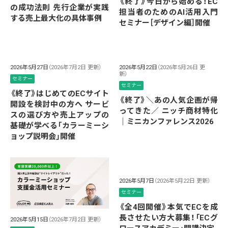
《終了》今日から始める！EC
の成功法則 先行企業が実践
担当者のためのAI活用入門
する売上最大化の具体事例
セミナー［デザイン編］開催
2026年5月27日
（2026年7月2日 更新）
2026年5月22日
（2026年5月26日 更
新）
セミナー
セミナー
《終了》はじめてのECサイト
《終了》＼あの人気企画が帰
開設を検討中の方へ サービ
ってきた／ ニッチ商材特化
スの選び方や売上アップの
｜ミニカンファレンス2026
基礎が学べる「カラーミーシ
ョップ説明会」開催
2026年5月7日
（2026年5月22日 更新）
セミナー
《全4回開催》本気でECを成
長させたい方大募集！「ECグ
2026年5月15日
（2026年7月2日 更新）