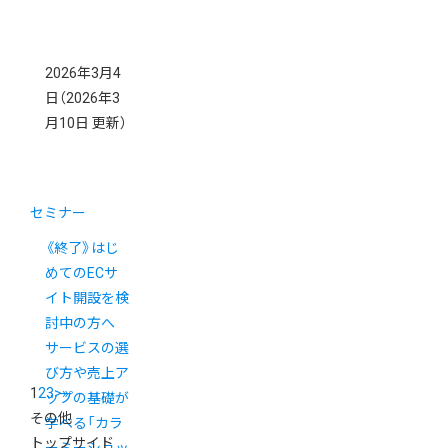
2026年3月4
日
（2026年3
月10日 更新）
セミナー
《終了》はじ
めてのECサ
イト開設を検
討中の方へ
サービスの選
び方や売上ア
1
2
3
>
»
ップの基礎が
その他
学べる「カラ
トップサイド