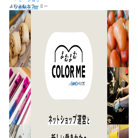
ーミーショッ
よむよむカラーミー
プ説明会」開
催