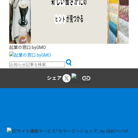
起業の窓口 byGMO
シェア