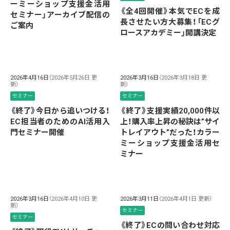
ーミーショップ支援金活用
《全4回開催》本気でECを成
セミナー」アーカイブ配信の
長させたい方大募集！「ECグ
ご案内
ロースアカデミー」開講決定
2026年4月16日
（2026年5月26日 更
2026年3月16日
（2026年3月18日 更
新）
新）
セミナー
セミナー
《終了》今日から追いつける！
《終了》支援実績20,000件以
EC担当者のためのAI活用入
上！購入率上昇の秘訣は”サイ
門セミナー開催
トレイアウト”だった！カラー
ミーショップ支援金活用セ
ミナー
2026年3月16日
（2026年4月10日 更
2026年3月11日
（2026年4月1日 更新）
新）
セミナー
セミナー
《終了》ECの問い合わせ対応