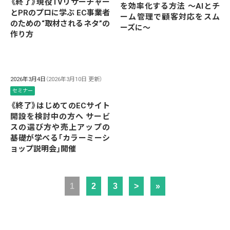
《終了》現役TVリサーチャー
を効率化する方法 ～AIとチ
とPRのプロに学ぶ EC事業者
ーム管理で顧客対応をスム
のための“取材されるネタ”の
ーズに～
作り方
2026年3月4日
（2026年3月10日 更新）
セミナー
《終了》はじめてのECサイト
開設を検討中の方へ サービ
スの選び方や売上アップの
基礎が学べる「カラーミーシ
ョップ説明会」開催
1
2
3
>
»