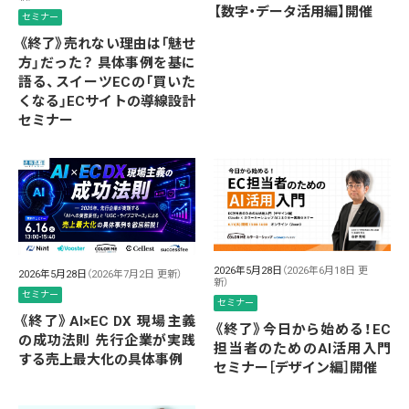
【数字・データ活用編】開催
セミナー
《終了》売れない理由は「魅せ
方」だった？ 具体事例を基に
語る、スイーツECの「買いた
くなる」ECサイトの導線設計
セミナー
2026年5月28日
（2026年6月18日 更
2026年5月28日
（2026年7月2日 更新）
新）
セミナー
セミナー
《終了》AI×EC DX 現場主義
《終了》今日から始める！EC
の成功法則 先行企業が実践
担当者のためのAI活用入門
する売上最大化の具体事例
セミナー［デザイン編］開催