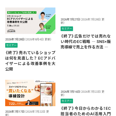
2026年7月27日
（2026年7月28日 更
新）
セミナー
《終了》広告だけでは売れな
2026年7月28日
（2026年8月4日 更新）
い時代のEC戦略 ― SNS×販
セミナー
売導線で売上を作る方法 ―
《終了》売れているショップ
は何を見直した？ ECアドバ
イザーによる改善事例を大
公開
2026年7月16日
（2026年7月22日 更
新）
セミナー
《終了》今日からわかる！EC
2026年7月17日
（2026年7月22日 更
担当者のためのAI活用入門
新）