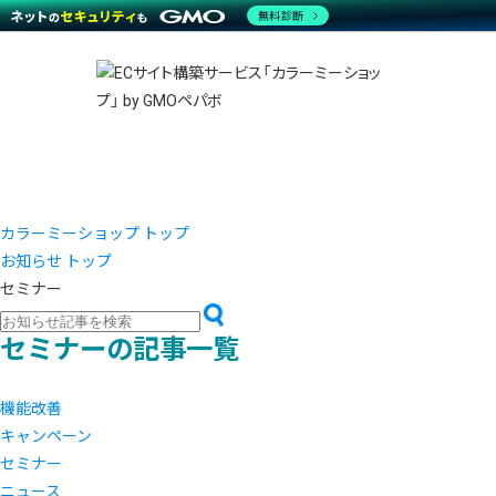
商材一覧を見る
無料診断
越境E
代行
運営サポート
機能一覧を見る
プラ
事例
料金
事例
ブラン
デザイ
サポート一覧を見る
プレミ
事例イ
プラン・料金一覧を見る
さまざ
設定代
お役立ち資料を見る
ラージ
ショッ
売上に
開発・
レギュ
ショッ
カラーミーショップ トップ
お知らせ トップ
顧客ロ
セミナー
モバイ
セミナーの記事一覧
複数店
機能改善
キャンペーン
セミナー
ニュース