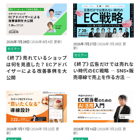
2026年7月28日
（2026年8月4日 更新）
2026年7月27日
（2026年7月28日 更
新）
セミナー
セミナー
《終了》売れているショップ
《終了》広告だけでは売れな
は何を見直した？ ECアドバ
い時代のEC戦略 ― SNS×販
イザーによる改善事例を大
売導線で売上を作る方法 ―
公開
2026年7月17日
（2026年7月22日 更
2026年7月16日
（2026年7月22日 更
新）
新）