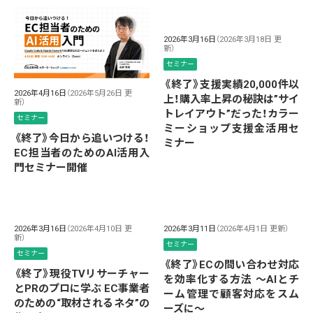
2026年3月16日
（2026年3月18日 更
新）
セミナー
《終了》支援実績20,000件以
2026年4月16日
（2026年5月26日 更
上！購入率上昇の秘訣は”サイ
新）
トレイアウト”だった！カラー
セミナー
ミーショップ支援金活用セ
《終了》今日から追いつける！
ミナー
EC担当者のためのAI活用入
門セミナー開催
2026年3月16日
（2026年4月10日 更
2026年3月11日
（2026年4月1日 更新）
新）
セミナー
セミナー
《終了》ECの問い合わせ対応
《終了》現役TVリサーチャー
を効率化する方法 ～AIとチ
とPRのプロに学ぶ EC事業者
ーム管理で顧客対応をスム
のための“取材されるネタ”の
ーズに～