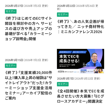
2026年5月27日
（2026年7月2日 更新）
2026年5月22日
（2026年5月26日 更
新）
セミナー
セミナー
《終了》はじめてのECサイト
《終了》＼あの人気企画が帰
開設を検討中の方へ サービ
ってきた／ ニッチ商材特化
スの選び方や売上アップの
｜ミニカンファレンス2026
基礎が学べる「カラーミーシ
ョップ説明会」開催
2026年5月15日
（2026年7月2日 更新）
セミナー
《終了》「支援実績20,000件
以上！購入率上昇の秘訣は”サ
2026年5月7日
（2026年5月22日 更新）
イトレイアウト”だった！カラ
セミナー
ーミーショップ支援金活用
《全4回開催》本気でECを成
セミナー」アーカイブ配信の
長させたい方大募集！「ECグ
ご案内
ロースアカデミー」開講決定