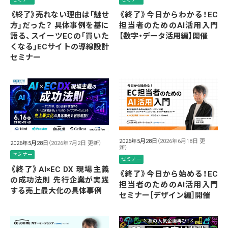
《終了》売れない理由は「魅せ
《終了》今日からわかる！EC
方」だった？ 具体事例を基に
担当者のためのAI活用入門
語る、スイーツECの「買いた
【数字・データ活用編】開催
くなる」ECサイトの導線設計
セミナー
2026年5月28日
（2026年6月18日 更
2026年5月28日
（2026年7月2日 更新）
新）
セミナー
セミナー
《終了》AI×EC DX 現場主義
《終了》今日から始める！EC
の成功法則 先行企業が実践
担当者のためのAI活用入門
する売上最大化の具体事例
セミナー［デザイン編］開催