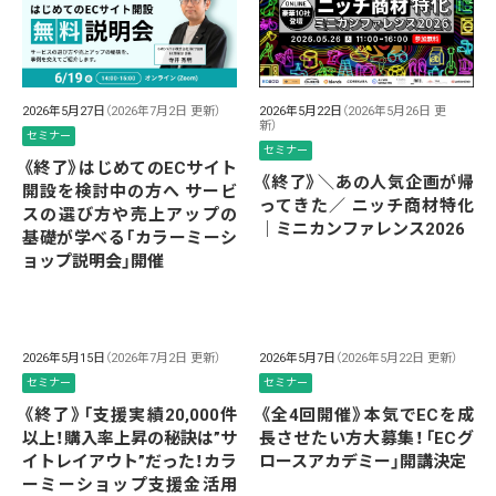
2026年5月27日
（2026年7月2日 更新）
2026年5月22日
（2026年5月26日 更
新）
セミナー
セミナー
《終了》はじめてのECサイト
《終了》＼あの人気企画が帰
開設を検討中の方へ サービ
ってきた／ ニッチ商材特化
スの選び方や売上アップの
｜ミニカンファレンス2026
基礎が学べる「カラーミーシ
ョップ説明会」開催
2026年5月15日
（2026年7月2日 更新）
2026年5月7日
（2026年5月22日 更新）
セミナー
セミナー
《終了》「支援実績20,000件
《全4回開催》本気でECを成
以上！購入率上昇の秘訣は”サ
長させたい方大募集！「ECグ
イトレイアウト”だった！カラ
ロースアカデミー」開講決定
ーミーショップ支援金活用