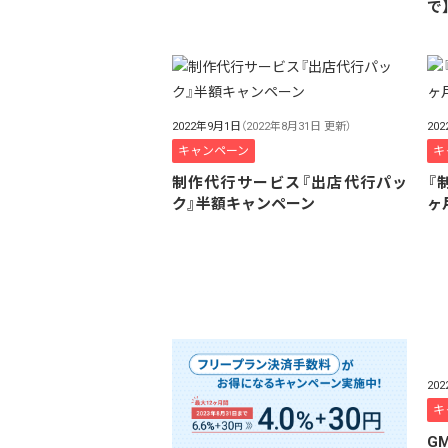
で
2022年9月1日
（2022年8月31日 更新）
20
キャンペーン
キ
制作代行サービス『出店代行パッ
『
ク』半額キャンペーン
ヶ
20
キ
G