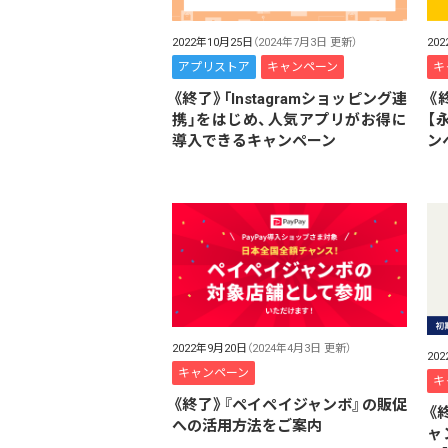
2022年10月25日
（2024年7月3日 更新）
20
アプリストア
キャンペーン
キ
《終了》「Instagramショッピング連
《
携」をはじめ、人気アプリがお得に
【
導入できるキャンペーン
ン
2022年9月20日
（2024年4月3日 更新）
20
キャンペーン
キ
《終了》『ペイペイジャンボ』の販促
《
への活用方法をご案内
ャ