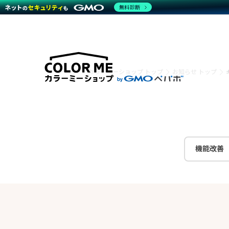
無料診断
特長
特長
Amaz
特長一覧を見る
Word
商材一覧を見る
越境E
カラーミーショップ トップ
お知らせ トップ
代行
運営サポート
機能一覧を見る
プラ
事例
料金
事例
ブラン
デザイ
サポート一覧を見る
プレミ
事例イ
プラン・料金一覧を見る
さまざ
設定代
お役立ち資料を見る
ラージ
ショッ
売上に
開発・
レギュ
機能改善
ショッ
顧客ロ
モバイ
複数店