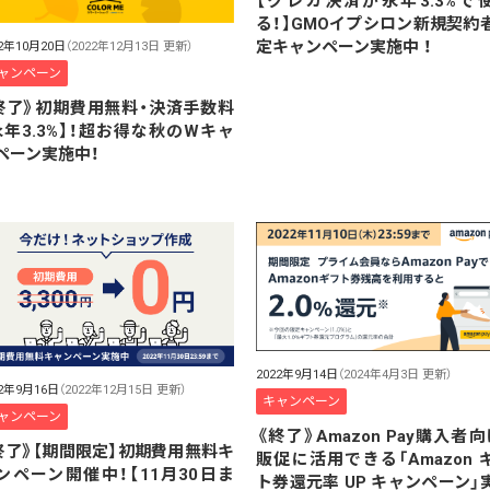
【クレカ決済が永年3.3%で
る！】GMOイプシロン新規契約
定キャンペーン実施中 ！
22年10月20日
（2022年12月13日 更新）
ャンペーン
終了》初期費用無料・決済手数料
永年3.3%】！超お得な秋のWキャ
ペーン実施中！
2022年9月14日
（2024年4月3日 更新）
22年9月16日
（2022年12月15日 更新）
キャンペーン
ャンペーン
《終了》Amazon Pay購入者向
終了》【期間限定】初期費用無料キ
販促に活用できる「Amazon 
ンペーン開催中！【11月30日ま
ト券還元率 UP キャンペーン」