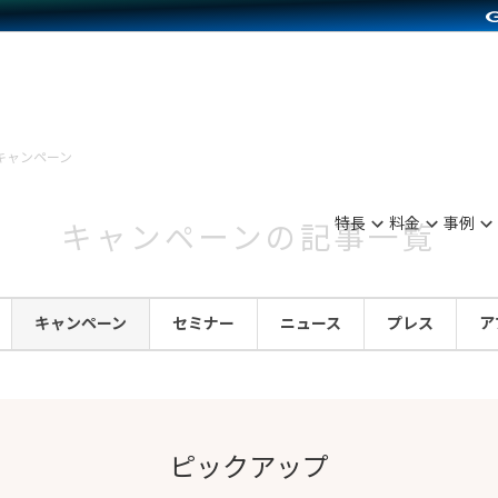
別に見る
業種別に見る
on Pay導入
食品販売
Press導入
ファッション販売
C（海外販売）
雑貨販売
キャンペーン
サービスを見る
運営ノウハウを見る
ンを見る
を見る
プランを比較する
事例資料をみる
ディングの強化
ン制作代行
イベント・セミナー
アム
ンタビュー
料金シミュレーション
食品
特長
料金
事例
キャンペーンの記事一覧
まな販売方法
行
コミュニティイベントCarty
プ事例
他社サービスとの比較
ファッション
つながる集客
API連携代行
よむよむカラーミー
ラー
雑貨
キャンペーン
セミナー
ニュース
プレス
ア
ピングカート
YouTubeチャンネル
イヤリティを向上
ルアプリ
ピックアップ
舗との連携