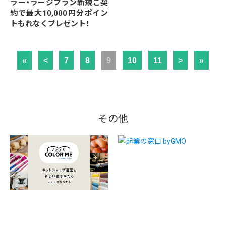
ラー・ラージプラン新規ご契
約で最大10,000円分ポイン
トもれなくプレゼント！
«
<
7
8
9
10
11
>
»
その他