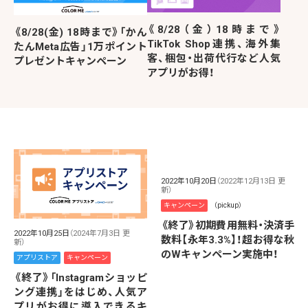
《8/28（金）18時まで》
《8/28(金) 18時まで》「かん
TikTok Shop連携、海外集
たんMeta広告」1万ポイント
客、梱包・出荷代行など人気
プレゼントキャンペーン
アプリがお得！
2022年10月20日
（2022年12月13日 更
新）
キャンペーン
（pickup）
《終了》初期費用無料・決済手
2022年10月25日
（2024年7月3日 更
数料【永年3.3%】！超お得な秋
新）
のWキャンペーン実施中！
アプリストア
キャンペーン
《終了》「Instagramショッピ
ング連携」をはじめ、人気ア
プリがお得に導入できるキ