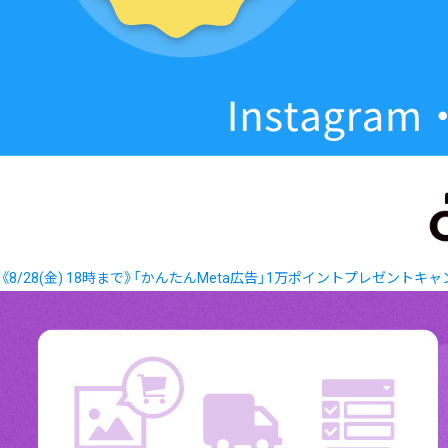
《8/28(金) 18時まで》「かんたんMeta広告」1万ポイントプレゼントキ