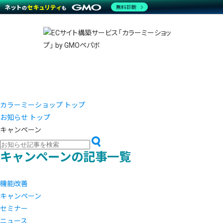
商材一覧を見る
無料診断
越境E
代行
運営サポート
機能一覧を見る
プラ
事例
料金
事例
デザイ
ブラン
サポート一覧を見る
プレミ
事例イ
プラン・料金一覧を見る
設定代
さまざ
お役立ち資料を見る
ラージ
ショッ
開発・
売上に
レギュ
ショッ
カラーミーショップ トップ
お知らせ トップ
顧客ロ
キャンペーン
モバイ
キャンペーンの記事一覧
複数店
機能改善
キャンペーン
セミナー
ニュース