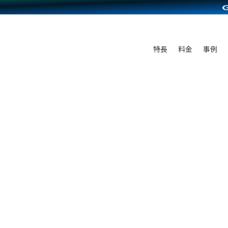
C（海外販売）
雑貨販売
サービスを見る
運営ノウハウを見る
ンを見る
プランを比較する
を見る
事例資料をみる
ン制作代行
イベント・セミナー
ディングの強化
アム
料金シミュレーション
ンタビュー
食品
特長
料金
事例
行
コミュニティイベントCarty
まな販売方法
他社サービスとの比較
プ事例
ファッション
API連携代行
よむよむカラーミー
つながる集客
ラー
雑貨
YouTubeチャンネル
ピングカート
イヤリティを向上
ルアプリ
舗との連携