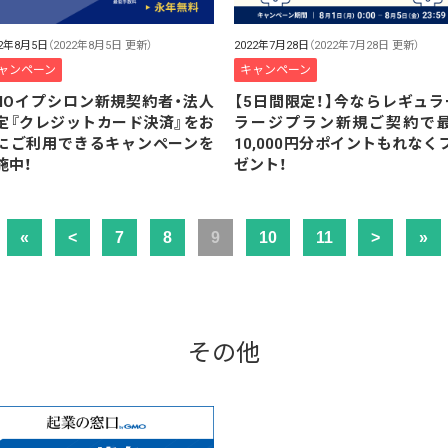
22年8月5日
（2022年8月5日 更新）
2022年7月28日
（2022年7月28日 更新）
ャンペーン
キャンペーン
MOイプシロン新規契約者・法人
【5日間限定！】今ならレギュラ
定『クレジットカード決済』をお
ラージプラン新規ご契約で
にご利用できるキャンペーンを
10,000円分ポイントもれなく
施中！
ゼント！
«
<
7
8
9
10
11
>
»
その他