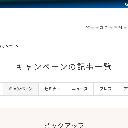
C（海外販売）
雑貨販売
サービスを見る
運営ノウハウを見る
ンを見る
を見る
プランを比較する
事例資料をみる
ディングの強化
ン制作代行
イベント・セミナー
アム
ンタビュー
料金シミュレーション
食品
特長
料金
事例
まな販売方法
行
コミュニティイベントCarty
プ事例
他社サービスとの比較
ファッション
つながる集客
API連携代行
よむよむカラーミー
キャンペーン
ラー
雑貨
ピングカート
YouTubeチャンネル
キャンペーンの記事一覧
イヤリティを向上
ルアプリ
キャンペーン
セミナー
ニュース
プレス
ア
舗との連携
ピックアップ