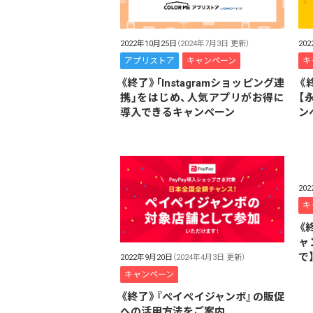
2022年10月25日
（2024年7月3日 更新）
20
アプリストア
キャンペーン
キ
《終了》「Instagramショッピング連
《
携」をはじめ、人気アプリがお得に
【
導入できるキャンペーン
ン
20
キ
《
ャ
で
2022年9月20日
（2024年4月3日 更新）
キャンペーン
《終了》『ペイペイジャンボ』の販促
への活用方法をご案内