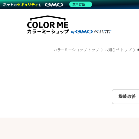
商材一覧を見る
無料診断
越境E
代行
運営サポート
機能一覧を見る
プラ
事例
料金
事例
ブラン
デザイ
サポート一覧を見る
プレミ
事例イ
プラン・料金一覧を見る
さまざ
設定代
お役立ち資料を見る
ラージ
ショッ
売上に
開発・
カラーミーショップ トップ
お知らせ トップ
レギュ
ショッ
顧客ロ
モバイ
機能改善
複数店