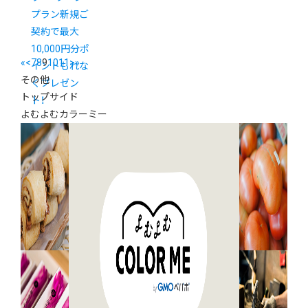
プラン新規ご
契約で最大
10,000円分ポ
«
<
7
8
9
10
11
>
»
イントもれな
その他
くプレゼン
トップサイド
ト！
よむよむカラーミー