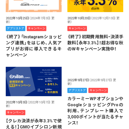
2022年10月25日
（2024年7月3日 更
2022年10月20日
（2022年12月13日 更
新）
新）
アプリストア
キャンペーン
キャンペーン
《終了》「Instagramショッピ
《終了》初期費用無料・決済手
ング連携」をはじめ、人気ア
数料【永年3.3%】！超お得な秋
プリがお得に導入できるキ
のWキャンペーン実施中！
ャンペーン
2022年9月27日
（2022年9月27日 更
新）
アプリストア
キャンペーン
カラーミーWPオプションや
2022年10月3日
（2022年10月7日 更
GoogleショッピングProの
新）
利用、テンプレート購入で
キャンペーン
3,000ポイントが当たるチャ
【クレカ決済が永年3.3%で使
ンス！
える！】GMOイプシロン新規