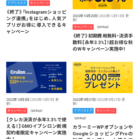
アプリストア
キャンペーン
《終了》「Instagramショッピ
2022年10月20日
（2022年12月13日 更
ング連携」をはじめ、人気ア
新）
プリがお得に導入できるキ
キャンペーン
（pickup）
ャンペーン
《終了》初期費用無料・決済手
数料【永年3.3%】！超お得な秋
のWキャンペーン実施中！
2022年10月3日
（2022年10月7日 更
2022年9月27日
（2022年9月27日 更
新）
新）
キャンペーン
（pickup）
アプリストア
キャンペーン
（pickup）
【クレカ決済が永年3.3%で使
える！】GMOイプシロン新規
カラーミーWPオプションや
契約者限定キャンペーン実施
GoogleショッピングProの