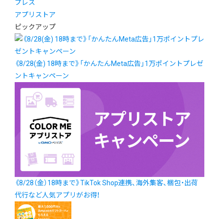
プレス
アプリストア
ピックアップ
《8/28(金) 18時まで》「かんたんMeta広告」1万ポイントプレゼ
ントキャンペーン
《8/28（金）18時まで》TikTok Shop連携、海外集客、梱包・出荷
代行など人気アプリがお得！