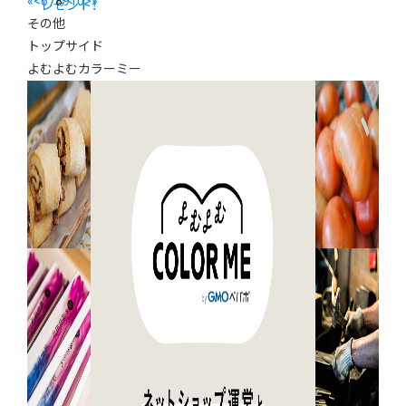
«
<
6
7
8
9
10
>
»
レゼント！
その他
トップサイド
よむよむカラーミー