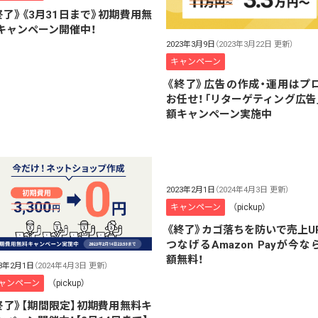
終了》《3月31日まで》初期費用無
キャンペーン開催中！
2023年3月9日
（2023年3月22日 更新）
キャンペーン
《終了》広告の作成・運用はプ
お任せ！「リターゲティング広告
額キャンペーン実施中
2023年2月1日
（2024年4月3日 更新）
キャンペーン
（pickup）
《終了》カゴ落ちを防いで売上U
つなげるAmazon Payが今な
額無料！
23年2月1日
（2024年4月3日 更新）
ャンペーン
（pickup）
終了》【期間限定】初期費用無料キ