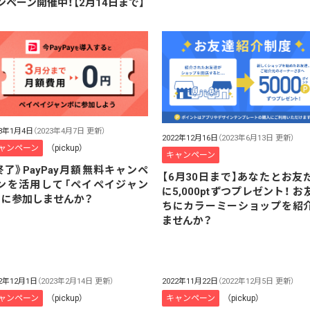
ンペーン開催中！【2月14日まで】
23年1月4日
（2023年4月7日 更新）
2022年12月16日
（2023年6月13日 更新）
ャンペーン
（pickup）
キャンペーン
終了》PayPay月額無料キャンペ
【6月30日まで】あなたとお友
ンを活用して「ペイペイジャン
に5,000ptずつプレゼント！ お
」に参加しませんか？
ちにカラーミーショップを紹
ませんか？
22年12月1日
（2023年2月14日 更新）
2022年11月22日
（2022年12月5日 更新）
ャンペーン
（pickup）
キャンペーン
（pickup）