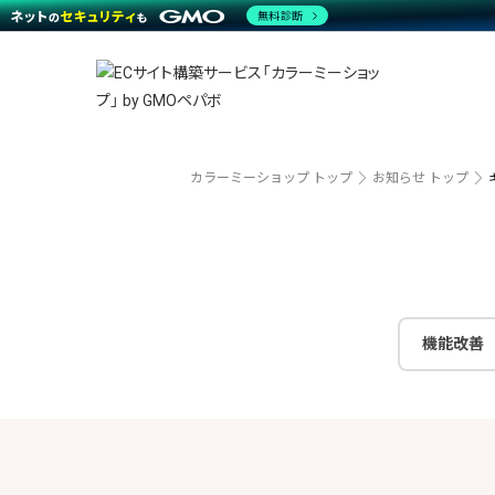
商材一覧を見る
無料診断
越境E
代行
運営サポート
機能一覧を見る
プラ
事例
料金
事例
ブラン
デザイ
サポート一覧を見る
プレミ
事例イ
プラン・料金一覧を見る
さまざ
設定代
お役立ち資料を見る
ラージ
ショッ
売上に
開発・
カラーミーショップ トップ
お知らせ トップ
レギュ
ショッ
顧客ロ
モバイ
機能改善
複数店