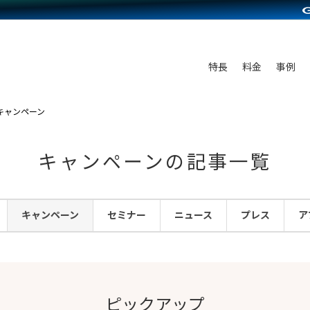
C（海外販売）
雑貨販売
サービスを見る
運営ノウハウを見る
ンを見る
を見る
プランを比較する
事例資料をみる
ディングの強化
ン制作代行
イベント・セミナー
アム
ンタビュー
料金シミュレーション
食品
特長
料金
事例
まな販売方法
行
コミュニティイベントCarty
プ事例
他社サービスとの比較
ファッション
つながる集客
API連携代行
よむよむカラーミー
キャンペーン
ラー
雑貨
ピングカート
YouTubeチャンネル
キャンペーンの記事一覧
イヤリティを向上
ルアプリ
キャンペーン
セミナー
ニュース
プレス
ア
舗との連携
ピックアップ