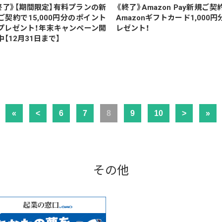
終了》【期間限定】有料プランの新
《終了》Amazon Pay新規ご契
ご契約で15,000円分のポイント
Amazonギフトカード1,000円
プレゼント！年末キャンペーン開
レゼント！
中【12月31日まで】
«
<
6
7
8
9
10
>
»
その他