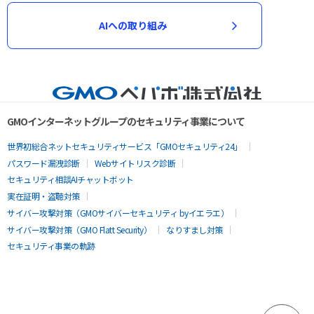
AIへの取り組み
GMOインターネットグループのセキュリティ事業について
世界初総合ネットセキュリティサービス「GMOセキュリティ24」
パスワード漏洩診断
Webサイトリスク診断
セキュリティ相談AIチャットボット
実在証明・盗聴対策
サイバー攻撃対策（GMOサイバーセキュリティ byイエラエ）
サイバー攻撃対策（GMO Flatt Security）
なりすまし対策
セキュリティ事業の軌跡