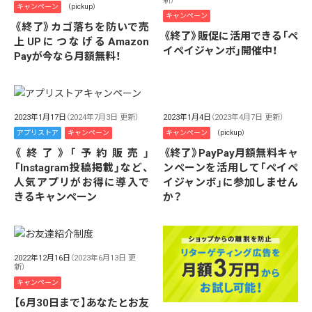
新）
キャンペーン
（pickup）
キャンペーン
《終了》カゴ落ちを防いで売
《終了》販促に活用できる「ペ
上UPにつなげるAmazon
イペイジャンボ」開催中！
Payが今なら月額無料！
2023年1月17日
（2024年7月3日 更新）
2023年1月4日
（2023年4月7日 更新）
アプリストア
キャンペーン
キャンペーン
（pickup）
《終了》「予約販売」
《終了》PayPay月額無料キャ
「Instagram投稿掲載」など、
ンペーンを活用して「ペイペ
人気アプリがお得に導入で
イジャンボ」に参加しません
きるキャンペーン
か？
2022年12月16日
（2023年6月13日 更
新）
キャンペーン
【6月30日まで】あなたとお友