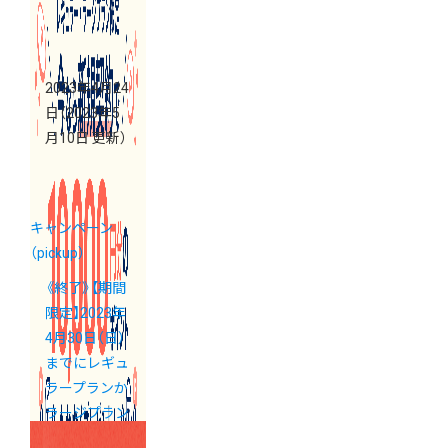
2023年4月24
日
（2023年5
月10日 更新）
キャンペーン
（pickup）
《終了》【期間
限定】2023年
4月30日（日）
までにレギュ
ラープランか
ラージプラン
の新規ご契約