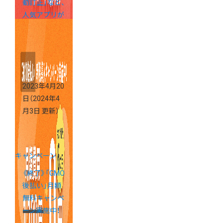
動訂正」など、
人気アプリが
お得に導入で
きるキャンペ
ーン
2023年4月20
日
（2024年4
月3日 更新）
キャンペーン
《終了》「GMO
後払い」月額
無料キャンペ
ーン実施中！