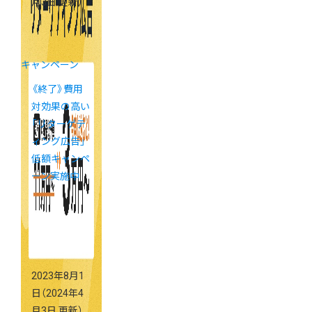
月3日 更新）
キャンペーン
《終了》費用
対効果の高い
「リターゲテ
ィング広告」
低額キャンペ
ーン実施中
2023年8月1
日
（2024年4
月3日 更新）