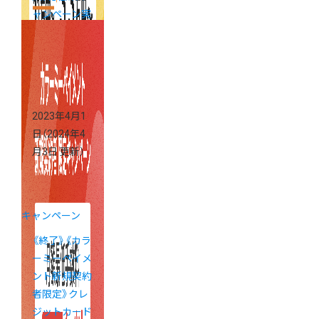
ャンペーン実
施中
2023年4月1
日
（2024年4
月3日 更新）
キャンペーン
《終了》《カラ
ーミーペイメ
ント新規契約
者限定》クレ
ジットカード