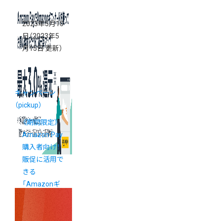
2023年5月10
日
（2023年5
月15日 更新）
キャンペーン
（pickup）
《期間限定》
Amazon Pay
購入者向け！
販促に活用で
きる
「Amazonギ
フトカード最
大3%還元キ