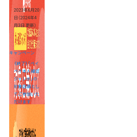
2023年6月20
日
（2024年4
月3日 更新）
キャンペーン
《終了》「ペイ
ペイ本人確認
ジャンボ」の
対象店舗とし
てご参加いた
だけます