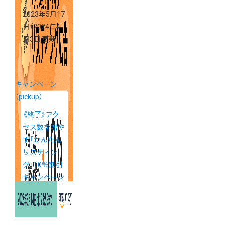
2023年5月17
日
（2024年4
月3日 更新）
キャンペーン
（pickup）
《終了》アク
セス数を増や
す「かんたん
リスティン
グ」10％割引
キャンペーン
実施中！