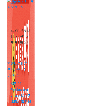
実施中
2023年4月21
日
（2024年7
月3日 更新）
アプリストア
キャンペーン
（pickup）
《終了》
「Instagram
ショッピング
連携」「住所自