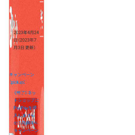
で10,000円分
のポイントを
プレゼント！
2023年4月24
日
（2023年7
月3日 更新）
キャンペーン
（pickup）
《終了》ネッ
トショップに
PayPayを導
入しません
か？月額無料
キャンペーン