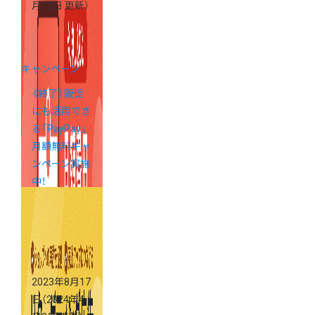
月12日 更新）
キャンペーン
《終了》販促
にも活用でき
る「PayPay」
月額無料キャ
ンペーン実施
中！
2023年8月17
日
（2024年4