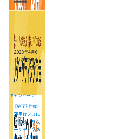
2023年4月6
日
（2023年4
月24日 更新）
キャンペーン
《終了》作成・
運用はプロに
お任せ！「リタ
ーゲティング
広告」低額キ