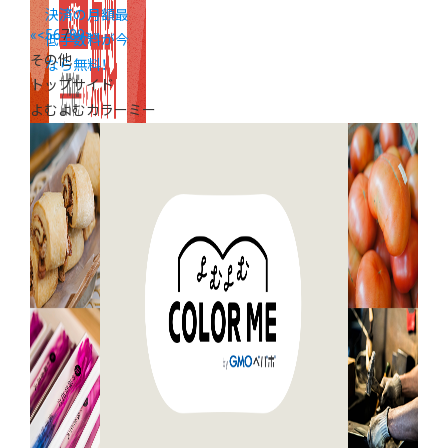
決済の月額最
«
<
5
6
7
8
9
>
»
低手数料が今
その他
なら無料！
トップサイド
よむよむカラーミー