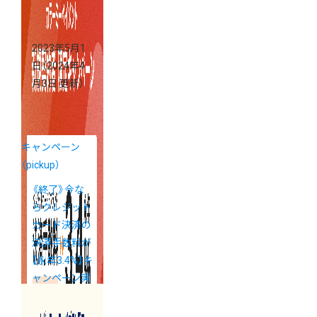
ャンペーン」
実施中
2023年5月1
日
（2024年4
月3日 更新）
キャンペーン
（pickup）
《終了》今な
らクレジット
カード決済の
決済手数料が
【永年3.4%】キ
ャンペーン実
施中