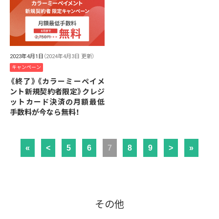
2023年4月1日
（2024年4月3日 更新）
キャンペーン
《終了》《カラーミーペイメ
ント新規契約者限定》クレジ
ットカード決済の月額最低
手数料が今なら無料！
«
<
5
6
7
8
9
>
»
その他