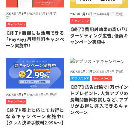
2023年9月1日
（2023年12月12日 更
2023年8月17日
（2024年4月3日 更新）
新）
キャンペーン
キャンペーン
《終了》費用対効果の高い「リ
《終了》販促にも活用できる
ターゲティング広告」低額キ
「PayPay」月額無料キャンペ
ャンペーン実施中
ーン実施中！
2023年7月20日
（2024年7月3日 更新）
アプリストア
キャンペーン
《終了》広告出稿で1万ポイン
トプレゼント、人気アプリの
2023年8月1日
（2024年4月3日 更新）
長期間無料お試しなど、アプ
キャンペーン
リがお得に導入できるキャ
《終了》売上に応じてお得に
ンペーン
なるキャンペーン実施中！
【クレカ決済手数料2.99%～】