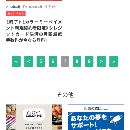
2023年4月1日
（2024年4月3日 更新）
キャンペーン
《終了》《カラーミーペイメ
ント新規契約者限定》クレジ
ットカード決済の月額最低
手数料が今なら無料！
«
<
5
6
7
8
9
>
»
その他