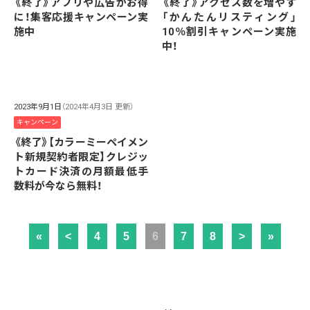
《終了》アプリや広告がお得
《終了》アクセス数を増やす
に！集客応援キャンペーン実
「かんたんリスティング」
施中
10％割引キャンペーン実施
中！
2023年9月1日
（2024年4月3日 更新）
キャンペーン
《終了》【カラーミーペイメン
ト新規契約者限定】クレジッ
トカード決済の月額最低手
数料が今なら無料！
«
<
4
5
6
7
8
>
»