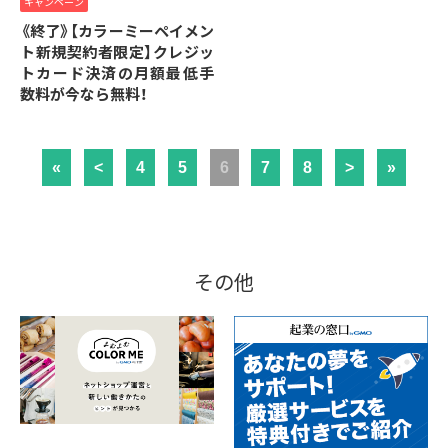
キャンペーン
《終了》【カラーミーペイメン
ト新規契約者限定】クレジッ
トカード決済の月額最低手
数料が今なら無料！
«
<
4
5
6
7
8
>
»
その他