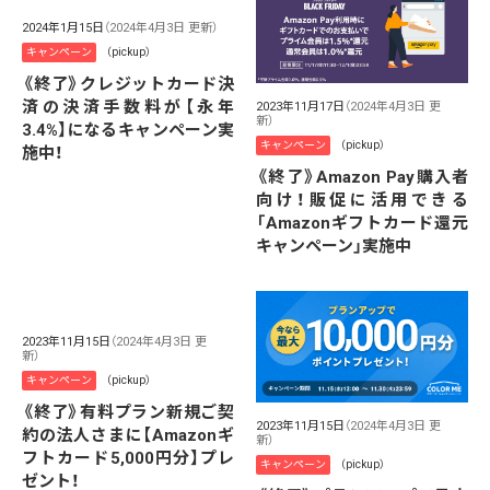
2024年1月15日
（2024年4月3日 更新）
キャンペーン
（pickup）
《終了》クレジットカード決
済の決済手数料が【永年
2023年11月17日
（2024年4月3日 更
新）
3.4%】になるキャンペーン実
キャンペーン
（pickup）
施中！
《終了》Amazon Pay購入者
向け！販促に活用できる
「Amazonギフトカード還元
キャンペーン」実施中
2023年11月15日
（2024年4月3日 更
新）
キャンペーン
（pickup）
《終了》有料プラン新規ご契
2023年11月15日
（2024年4月3日 更
約の法人さまに【Amazonギ
新）
フトカード5,000円分】プレ
キャンペーン
（pickup）
ゼント！