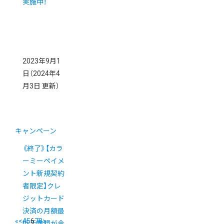
実施中！
2023年9月1
日
（2024年4
月3日 更新）
キャンペーン
《終了》【カラ
ーミーペイメ
ント新規契約
者限定】クレ
ジットカード
決済の月額最
«
<
4
5
6
7
8
>
»
低手数料が今