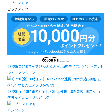
アプリストア
ピックアップ
《8/28(金) 18時まで》「かんたんMeta広告」1万ポイントプレゼ
ントキャンペーン
《8/28（金）18時まで》TikTok Shop連携、海外集客、梱包・出荷
代行など人気アプリがお得！