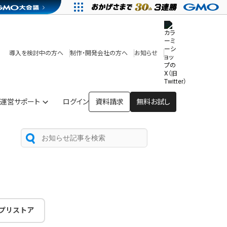
その他
開発中・提供予定の機能
テンプレート一覧
導入を検討中の方へ
制作・開発会社の方へ
お知らせ
アプリストア
ヘルプを見る
ヘルプセンター
運営サポート
ログイン
資料請求
無料お試し
プリストア