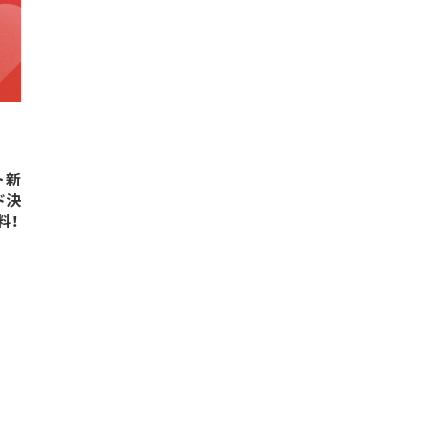
ト新
ド決
料！