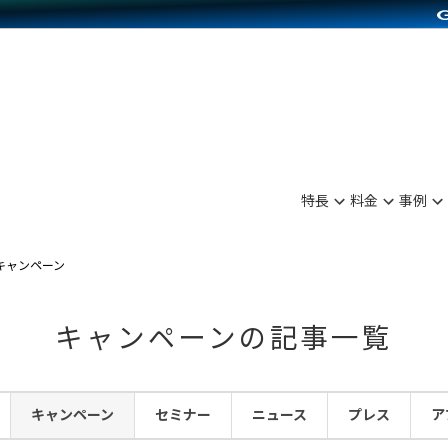
別に見る
業種別に見る
on Pay導入
食品販売
Press導入
ファッション販売
C（海外販売）
雑貨販売
サービスを見る
運営ノウハウを見る
ンを見る
プランを比較する
を見る
事例資料をみる
ン制作代行
イベント・セミナー
ディングの強化
アム
料金シミュレーション
ンタビュー
食品
特長
料金
事例
行
コミュニティイベントCarty
まな販売方法
他社サービスとの比較
プ事例
ファッション
API連携代行
よむよむカラーミー
つながる集客
キャンペーン
ラー
雑貨
YouTubeチャンネル
ピングカート
キャンペーンの記事一覧
イヤリティを向上
ルアプリ
キャンペーン
セミナー
ニュース
プレス
ア
舗との連携