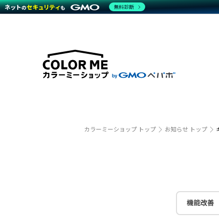
無料診断
特長
特長
Amaz
特長一覧を見る
Word
商材一覧を見る
越境E
代行
運営サポート
機能一覧を見る
プラ
事例
料金
事例
デザイ
ブラン
サポート一覧を見る
プレミ
事例イ
プラン・料金一覧を見る
設定代
さまざ
お役立ち資料を見る
ラージ
ショッ
開発・
売上に
カラーミーショップ トップ
お知らせ トップ
レギュ
ショッ
顧客ロ
モバイ
機能改善
複数店