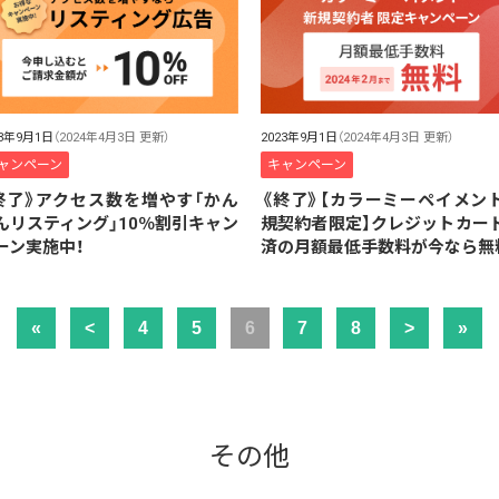
23年9月1日
（2024年4月3日 更新）
2023年9月1日
（2024年4月3日 更新）
ャンペーン
キャンペーン
終了》アクセス数を増やす「かん
《終了》【カラーミーペイメン
んリスティング」10％割引キャン
規契約者限定】クレジットカー
ーン実施中！
済の月額最低手数料が今なら無
«
<
4
5
6
7
8
>
»
その他