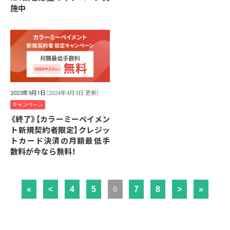
施中
2023年9月1日
（2024年4月3日 更新）
キャンペーン
《終了》【カラーミーペイメン
ト新規契約者限定】クレジッ
トカード決済の月額最低手
数料が今なら無料！
«
<
4
5
6
7
8
>
»