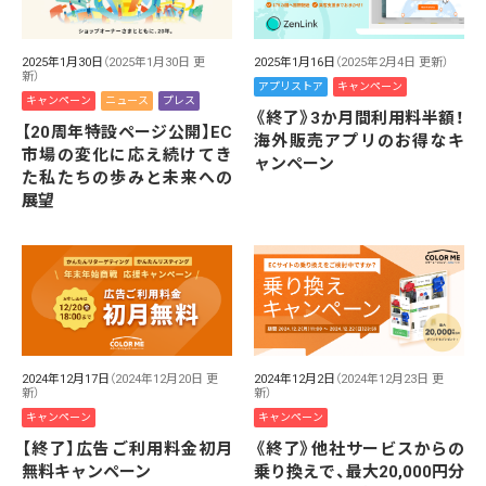
2025年1月16日
（2025年2月4日 更新）
2025年1月30日
（2025年1月30日 更
新）
アプリストア
キャンペーン
キャンペーン
ニュース
プレス
《終了》3か月間利用料半額！
【20周年特設ページ公開】EC
海外販売アプリのお得なキ
市場の変化に応え続けてき
ャンペーン
た私たちの歩みと未来への
展望
2024年12月17日
（2024年12月20日 更
2024年12月2日
（2024年12月23日 更
新）
新）
キャンペーン
キャンペーン
【終了】広告ご利用料金初月
《終了》他社サービスからの
無料キャンペーン
乗り換えで、最大20,000円分