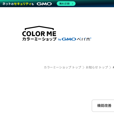
無料診断
特長
特長
Amaz
特長一覧を見る
Word
商材一覧を見る
越境E
代行
運営サポート
機能一覧を見る
プラ
事例
料金
事例
デザイ
ブラン
サポート一覧を見る
プレミ
事例イ
プラン・料金一覧を見る
設定代
さまざ
お役立ち資料を見る
ラージ
ショッ
開発・
売上に
カラーミーショップ トップ
お知らせ トップ
レギュ
ショッ
顧客ロ
モバイ
機能改善
複数店