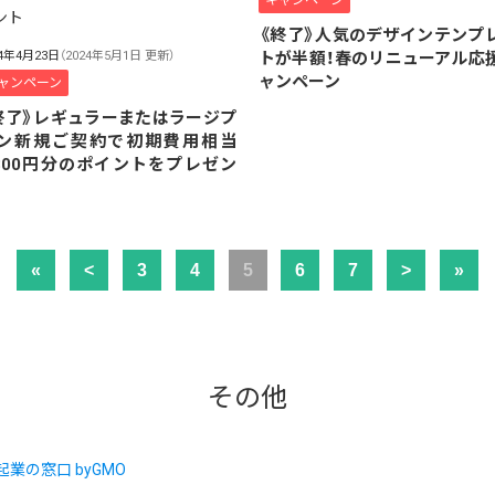
《終了》人気のデザインテンプ
24年4月23日
（2024年5月1日 更新）
トが半額！春のリニューアル応
ャンペーン
ャンペーン
終了》レギュラーまたはラージプ
ン新規ご契約で初期費用相当
,300円分のポイントをプレゼン
！
«
<
3
4
5
6
7
>
»
その他