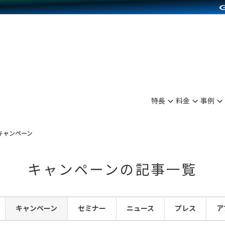
別に見る
業種別に見る
on Pay導入
食品販売
Press導入
ファッション販売
C（海外販売）
雑貨販売
サービスを見る
運営ノウハウを見る
ンを見る
プランを比較する
を見る
事例資料をみる
ン制作代行
イベント・セミナー
ディングの強化
アム
料金シミュレーション
ンタビュー
食品
特長
料金
事例
行
コミュニティイベントCarty
まな販売方法
他社サービスとの比較
プ事例
ファッション
API連携代行
よむよむカラーミー
つながる集客
キャンペーン
ラー
雑貨
YouTubeチャンネル
ピングカート
キャンペーンの記事一覧
イヤリティを向上
ルアプリ
キャンペーン
セミナー
ニュース
プレス
ア
舗との連携