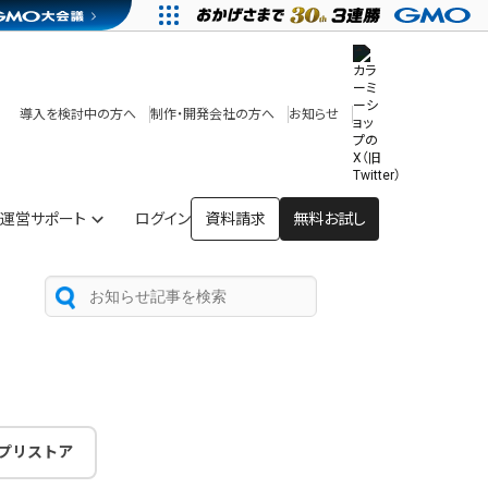
その他
開発中・提供予定の機能
テンプレート一覧
導入を検討中の方へ
制作・開発会社の方へ
お知らせ
アプリストア
ヘルプを見る
ヘルプセンター
運営サポート
ログイン
資料請求
無料お試し
プリストア