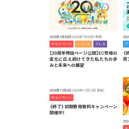
20
2025年1月30日
（2025年1月30日 更新）
ア
キャンペーン
ニュース
プレス
《
【20周年特設ページ公開】EC市場の
売
変化に応え続けてきた私たちの歩
みと未来への展望
2024年11月5日
（2024年11月13日 更新）
キャンペーン
《終了》初期費用無料キャンペーン
開催中！
20
キ