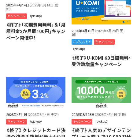
2025年4月14日
（2025年5月14日 更
新）
キャンペーン
（pickup）
《終了》「初期費用無料」＆「月
額料金2か月間100円」キャン
2025年4月10日
（2025年4月28日 更
新）
ペーン開催中！
アプリストア
キャンペーン
（pickup）
《終了》U-KOMI 60日間無料・
受注数増量キャンペーン
2025年4月1日
（2025年6月4日 更新）
2025年3月28日
（2025年4月1日 更新）
キャンペーン
（pickup）
キャンペーン
（pickup）
《終了》クレジットカード決
《終了》人気のデザインテン
済の決済手数料が最大6か月
プレート購入で10,000円分