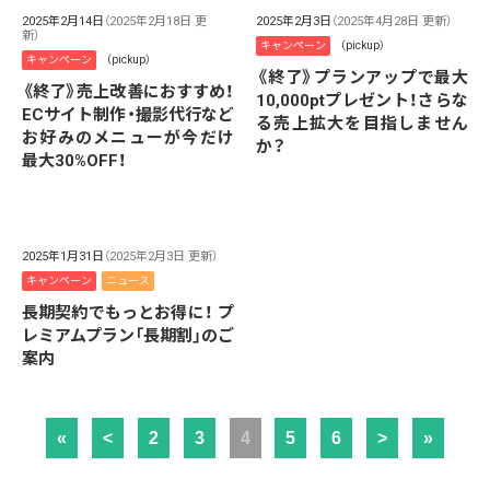
2025年2月14日
（2025年2月18日 更
2025年2月3日
（2025年4月28日 更新）
新）
キャンペーン
（pickup）
キャンペーン
（pickup）
《終了》プランアップで最大
《終了》売上改善におすすめ！
10,000ptプレゼント！さらな
ECサイト制作・撮影代行など
る売上拡大を目指しません
お好みのメニューが今だけ
か？
最大30%OFF！
2025年1月31日
（2025年2月3日 更新）
キャンペーン
ニュース
長期契約でもっとお得に！ プ
レミアムプラン「長期割」のご
案内
«
<
2
3
4
5
6
>
»