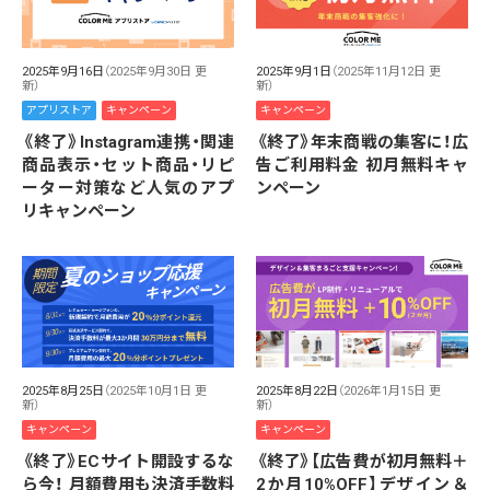
2025年9月16日
（2025年9月30日 更
2025年9月1日
（2025年11月12日 更
新）
新）
アプリストア
キャンペーン
キャンペーン
《終了》Instagram連携・関連
《終了》年末商戦の集客に！広
商品表示・セット商品・リピ
告ご利用料金 初月無料キャ
ーター対策など人気のアプ
ンペーン
リキャンペーン
2025年8月25日
（2025年10月1日 更
2025年8月22日
（2026年1月15日 更
新）
新）
キャンペーン
キャンペーン
《終了》ECサイト開設するな
《終了》【広告費が初月無料＋
ら今！ 月額費用も決済手数料
2か月10%OFF】デザイン＆