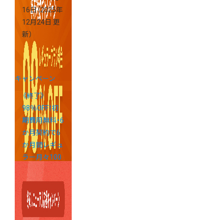
16日
（2025年
12月24日 更
新）
キャンペーン
《終了》
98％OFF！初
期費用無料・6
か月契約で6
か月間レギュ
ラー月々100
円キャンペー
ン