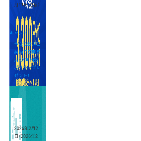
月11日 更新）
キャンペーン
今なら新規ご
契約で初期費
用3,300円分
ポイントプレ
ゼント！
2026年2月2
日
（2026年2