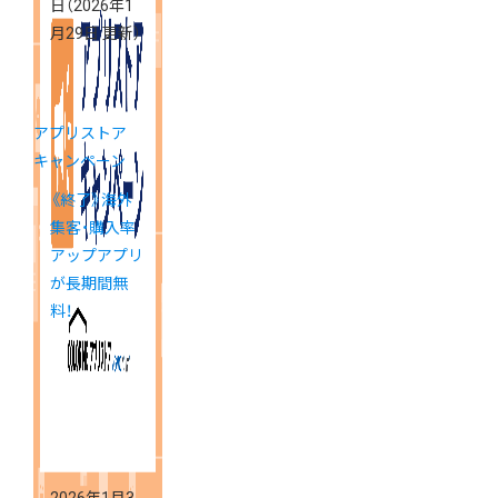
日
（2026年1
月29日 更新）
アプリストア
キャンペーン
《終了》海外
集客・購入率
アップアプリ
が長期間無
料！