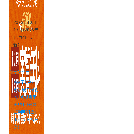
2025年10月
17日
（2025年
11月4日 更
新）
キャンペーン
《終了》今な
ら新規ご契約
で「初期費用｣
＋｢初月分の
ご利用料金」
ポイントバッ
ク！