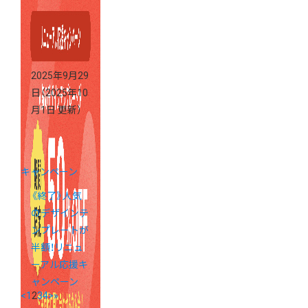
2025年9月29
日
（2025年10
月1日 更新）
キャンペーン
《終了》人気
のデザインテ
ンプレートが
半額！リニュ
ーアル応援キ
ャンペーン
<
1
2
3
4
>
»