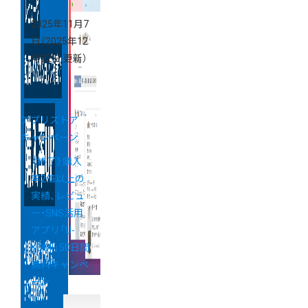
2025年11月7
日
（2025年12
月22日 更新）
アプリストア
キャンペーン
《終了》購入
率2倍以上の
実績、レビュ
ー・SNS活用
アプリ「U-
KOMI」50日間
無料キャンペ
ーン