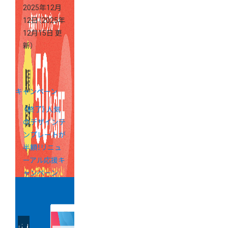
2025年12月
12日
（2025年
12月15日 更
新）
キャンペーン
《終了》人気
のデザインテ
ンプレートが
半額！リニュ
ーアル応援キ
ャンペーン