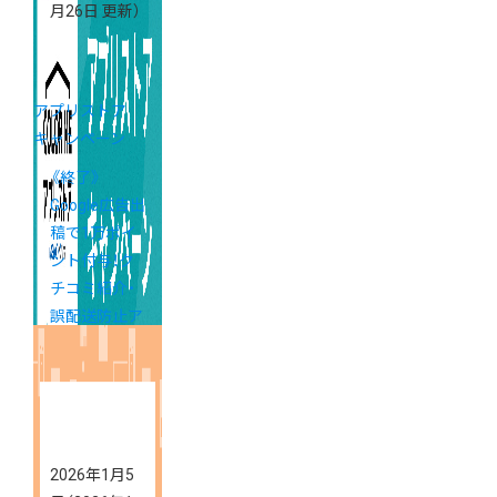
月26日 更新）
アプリストア
キャンペーン
《終了》
Google広告出
稿で1万ポイ
ント付与！ク
チコミ紹介・
誤配送防止ア
プリが長期間
無料
2026年1月5