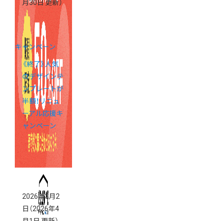
月30日 更新）
キャンペーン
《終了》人気
のデザインテ
ンプレートが
半額！リニュ
ーアル応援キ
ャンペーン
2026年3月2
日
（2026年4