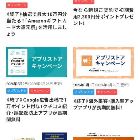
キャンペーン
キャンペーン
今なら新規ご契約で初期費
《終了》抽選で最大10万円分
用3,300円分ポイントプレゼ
当たる！「Amazonギフトカ
ント！
ード大還元祭」を活用しまし
ょう
2026年2月2日
（2026年2月26日 更新）
2026年1月5日
（2026年1月29日 更新）
アプリストア
キャンペーン
アプリストア
キャンペーン
《終了》Google広告出稿で1
《終了》海外集客・購入率アッ
万ポイント付与！クチコミ紹
プアプリが長期間無料！
介・誤配送防止アプリが長期
間無料