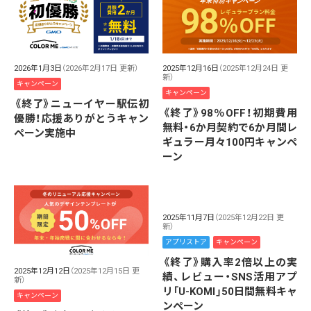
2026年1月3日
（2026年2月17日 更新）
2025年12月16日
（2025年12月24日 更
新）
キャンペーン
キャンペーン
《終了》ニューイヤー駅伝初
《終了》98％OFF！初期費用
優勝！応援ありがとうキャン
無料・6か月契約で6か月間レ
ペーン実施中
ギュラー月々100円キャンペ
ーン
2025年11月7日
（2025年12月22日 更
新）
アプリストア
キャンペーン
《終了》購入率2倍以上の実
2025年12月12日
（2025年12月15日 更
績、レビュー・SNS活用アプ
新）
リ「U-KOMI」50日間無料キャ
キャンペーン
ンペーン