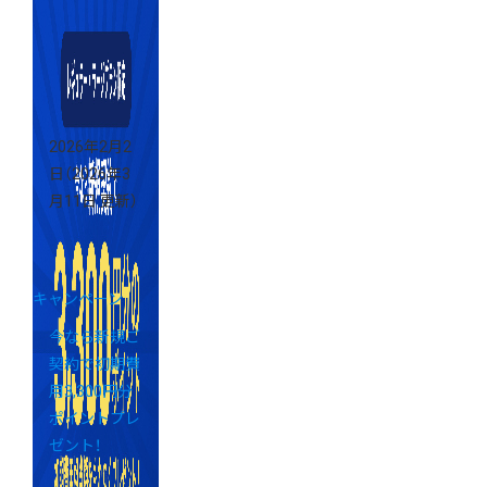
用しましょう
2026年2月2
日
（2026年3
月11日 更新）
キャンペーン
今なら新規ご
契約で初期費
用3,300円分
ポイントプレ
ゼント！