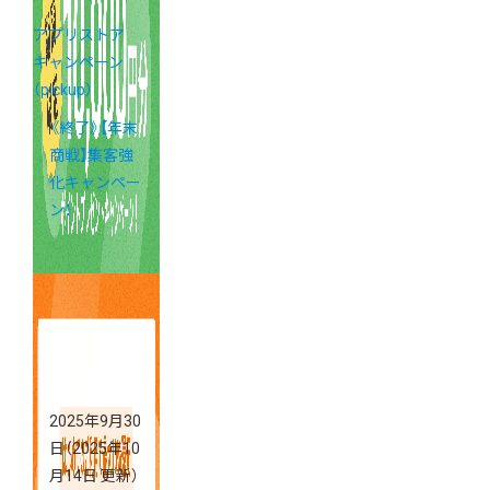
アプリストア
キャンペーン
（pickup）
《終了》【年末
商戦】集客強
化キャンペー
ン！
2025年9月30
日
（2025年10
月14日 更新）