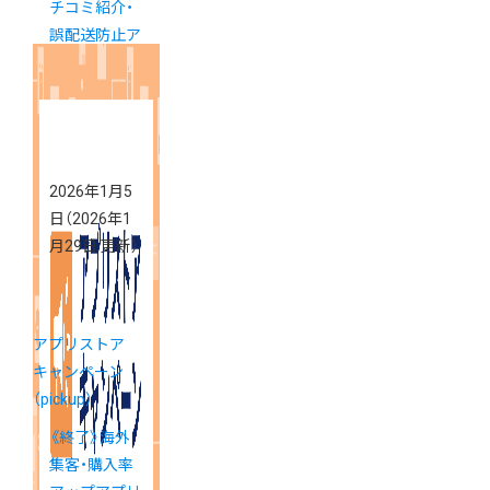
チコミ紹介・
誤配送防止ア
プリが長期間
無料
2026年1月5
日
（2026年1
月29日 更新）
アプリストア
キャンペーン
（pickup）
《終了》海外
集客・購入率