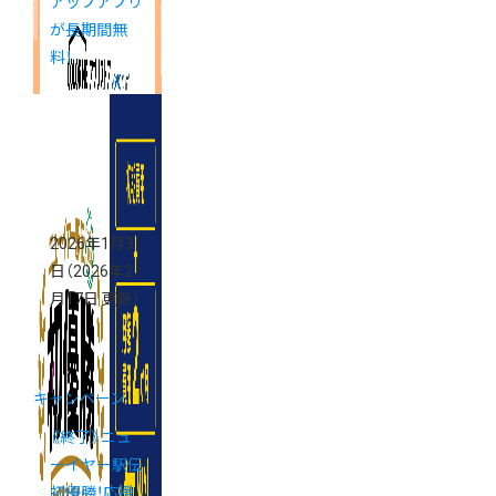
アップアプリ
が長期間無
料！
2026年1月3
日
（2026年2
月17日 更新）
キャンペーン
《終了》ニュ
ーイヤー駅伝
初優勝！応援