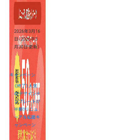
2026年3月16
日
（2026年3
月30日 更新）
キャンペーン
《終了》人気
のデザインテ
ンプレートが
半額！リニュ
ーアル応援キ
ャンペーン