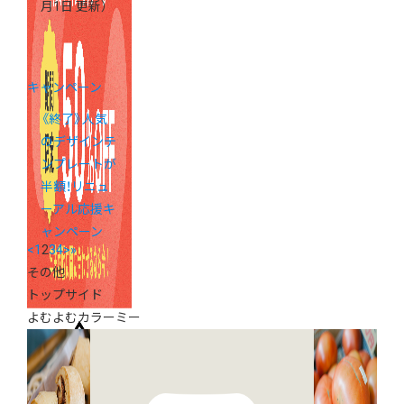
月1日 更新）
キャンペーン
《終了》人気
のデザインテ
ンプレートが
半額！リニュ
ーアル応援キ
ャンペーン
<
1
2
3
4
>
»
その他
トップサイド
よむよむカラーミー