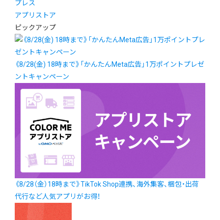
プレス
アプリストア
ピックアップ
《8/28(金) 18時まで》「かんたんMeta広告」1万ポイントプレゼ
ントキャンペーン
《8/28（金）18時まで》TikTok Shop連携、海外集客、梱包・出荷
代行など人気アプリがお得！