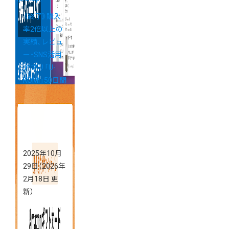
《終了》購入
率2倍以上の
実績、レビュ
ー・SNS活用
アプリ「U-
KOMI」50日間
無料キャンペ
ーン
2025年10月
29日
（2026年
2月18日 更
新）