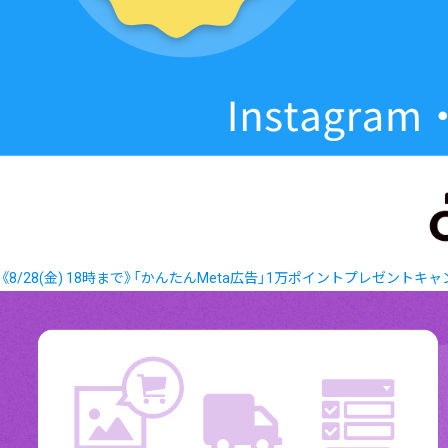
《8/28(金) 18時まで》「かんたんMeta広告」1万ポイントプレゼントキ