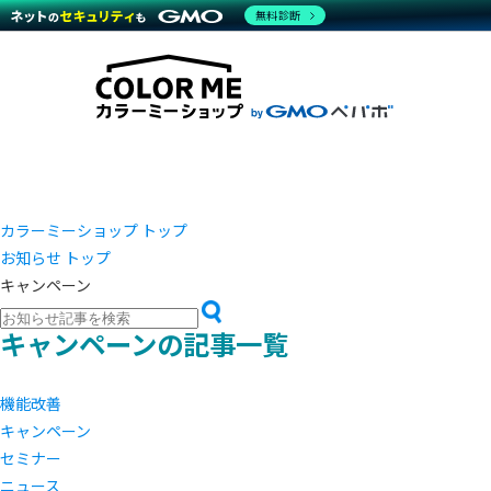
商材一覧を見る
無料診断
越境E
代行
運営サポート
機能一覧を見る
プラ
事例
料金
事例
デザイ
ブラン
サポート一覧を見る
プレミ
事例イ
プラン・料金一覧を見る
設定代
さまざ
お役立ち資料を見る
ラージ
ショッ
開発・
売上に
レギュ
ショッ
カラーミーショップ トップ
お知らせ トップ
顧客ロ
キャンペーン
モバイ
キャンペーンの記事一覧
複数店
機能改善
キャンペーン
セミナー
ニュース