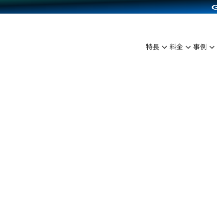
C（海外販売）
雑貨販売
サービスを見る
運営ノウハウを見る
ンを見る
プランを比較する
を見る
事例資料をみる
ン制作代行
イベント・セミナー
ディングの強化
アム
料金シミュレーション
ンタビュー
食品
特長
料金
事例
行
コミュニティイベントCarty
まな販売方法
他社サービスとの比較
プ事例
ファッション
API連携代行
よむよむカラーミー
つながる集客
ラー
雑貨
YouTubeチャンネル
ピングカート
イヤリティを向上
ルアプリ
舗との連携