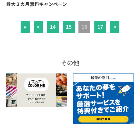
最大３カ月無料キャンペーン
«
<
14
15
16
17
>
その他