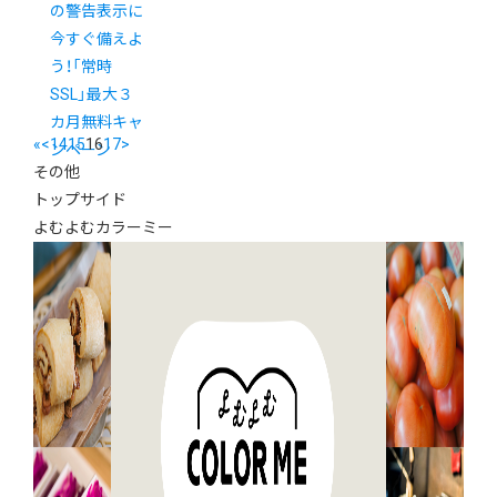
の警告表示に
今すぐ備えよ
う！「常時
SSL」最大３
カ月無料キャ
«
<
14
15
16
17
>
ンペーン
その他
トップサイド
よむよむカラーミー