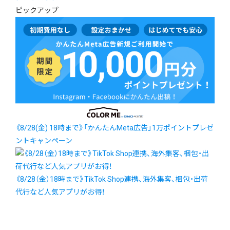
ピックアップ
《8/28(金) 18時まで》「かんたんMeta広告」1万ポイントプレゼ
ントキャンペーン
《8/28（金）18時まで》TikTok Shop連携、海外集客、梱包・出荷
代行など人気アプリがお得！