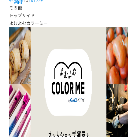
«
<
13
14
15
16
17
>
»
案内
その他
トップサイド
よむよむカラーミー