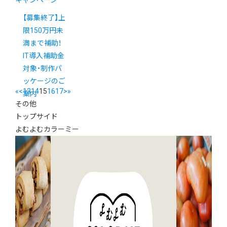
キャンペーン
【募集終了】上
限150万円未
満まで補助！
IT導入補助金
対象・制作パ
ッケージのご
«
<
13
14
15
16
17
>
»
案内
その他
トップサイド
よむよむカラーミー