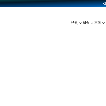
C（海外販売）
雑貨販売
サービスを見る
運営ノウハウを見る
ンを見る
を見る
プランを比較する
事例資料をみる
ディングの強化
ン制作代行
イベント・セミナー
アム
ンタビュー
料金シミュレーション
食品
特長
料金
事例
まな販売方法
行
コミュニティイベントCarty
プ事例
他社サービスとの比較
ファッション
つながる集客
API連携代行
よむよむカラーミー
ラー
雑貨
ピングカート
YouTubeチャンネル
イヤリティを向上
ルアプリ
舗との連携