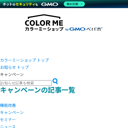
商材一覧を見る
無料診断
越境E
代行
運営サポート
機能一覧を見る
プラ
事例
料金
事例
ブラン
デザイ
サポート一覧を見る
プレミ
事例イ
プラン・料金一覧を見る
さまざ
設定代
お役立ち資料を見る
ラージ
ショッ
売上に
開発・
レギュ
ショッ
カラーミーショップ トップ
お知らせ トップ
顧客ロ
キャンペーン
モバイ
キャンペーンの記事一覧
複数店
機能改善
キャンペーン
セミナー
ニュース