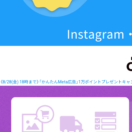
《8/28(金) 18時まで》「かんたんMeta広告」1万ポイントプレゼントキ