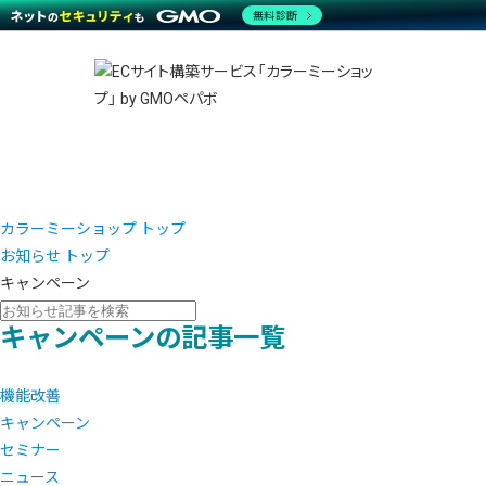
商材一覧を見る
無料診断
越境E
代行
運営サポート
機能一覧を見る
プラ
事例
料金
事例
ブラン
デザイ
サポート一覧を見る
プレミ
事例イ
プラン・料金一覧を見る
さまざ
設定代
お役立ち資料を見る
ラージ
ショッ
売上に
開発・
レギュ
ショッ
カラーミーショップ トップ
お知らせ トップ
顧客ロ
キャンペーン
モバイ
キャンペーンの記事一覧
複数店
機能改善
キャンペーン
セミナー
ニュース