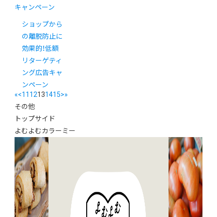
キャンペーン
ショップから
の離脱防止に
効果的！低額
リターゲティ
ング広告キャ
ンペーン
«
<
11
12
13
14
15
>
»
その他
トップサイド
よむよむカラーミー