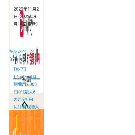
2020年11月2
日
（2022年9
月14日 更新）
キャンペーン
（pickup）
【終了】
【PayPay】月
額費用2,000
円が《最大6
カ月分0円
に！》新規導入
キャンペーン