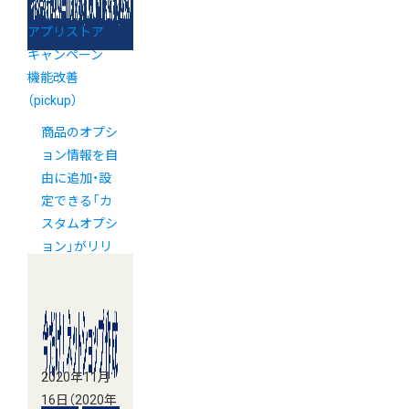
アプリストア
キャンペーン
機能改善
（pickup）
商品のオプシ
ョン情報を自
由に追加・設
定できる「カ
スタムオプシ
ョン」がリリ
ース！【公式ア
プリ】
2020年11月
16日
（2020年