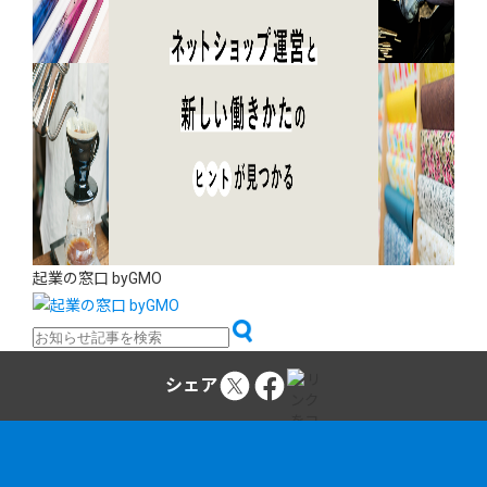
起業の窓口 byGMO
シェア