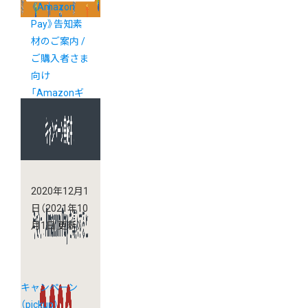
《Amazon
Pay》告知素
材のご案内 /
ご購入者さま
向け
「Amazonギ
フト券2%還
元キャンペー
ン」実施中！
2020年12月1
日
（2021年10
月1日 更新）
キャンペーン
（pickup）