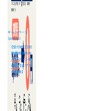
12月17日 更
新）
キャンペーン
（pickup）
【受付終了】初
期費用無料キ
ャンペーン開
催中！【全プラ
ン対象】