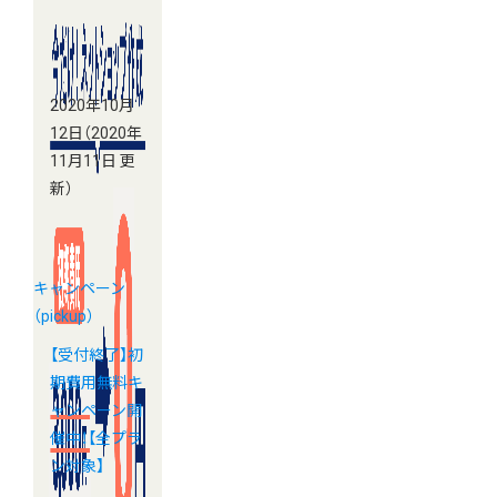
施中！
2020年10月
12日
（2020年
11月11日 更
新）
キャンペーン
（pickup）
【受付終了】初
期費用無料キ
ャンペーン開
催中！【全プラ
ン対象】