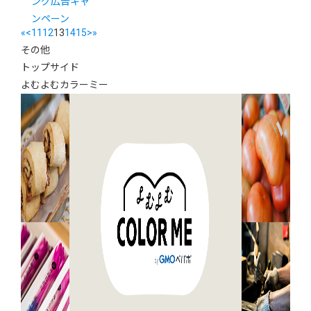
ング広告キャ
ンペーン
«
<
11
12
13
14
15
>
»
その他
トップサイド
よむよむカラーミー