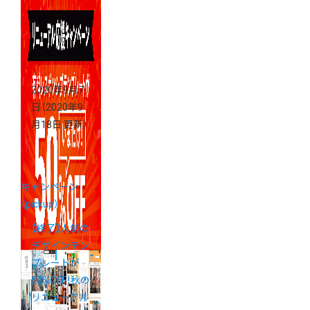
2020年9月7
日
（2020年9
月18日 更新）
キャンペーン
（pickup）
【終了】人気の
デザインテン
プレートが
50%OFF！秋の
リニューアル