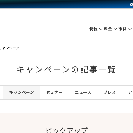
C（海外販売）
雑貨販売
サービスを見る
運営ノウハウを見る
ンを見る
プランを比較する
を見る
事例資料をみる
ン制作代行
イベント・セミナー
ディングの強化
アム
料金シミュレーション
ンタビュー
食品
特長
料金
事例
行
コミュニティイベントCarty
まな販売方法
他社サービスとの比較
プ事例
ファッション
API連携代行
よむよむカラーミー
つながる集客
キャンペーン
ラー
雑貨
YouTubeチャンネル
ピングカート
キャンペーンの記事一覧
イヤリティを向上
ルアプリ
キャンペーン
セミナー
ニュース
プレス
ア
舗との連携
ピックアップ