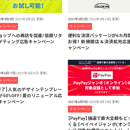
21年9月3日
（2021年9月2日 更新）
2021年9月2日
（2022年9月14日 更新）
ャンペーン
キャンペーン
ョップへの再訪を促進！低額リタ
便利な決済パッケージが6カ月
ゲティング広告キャンペーン
お得！ 新規開店＆決済拡充応
ャンペーン
21年6月17日
（2021年6月21日 更新）
ャンペーン
終了】人気のデザインテンプレー
が50%OFF！夏のリニューアル応
キャンペーン
2021年6月9日
（2022年9月14日 更新）
キャンペーン
【PayPay】抽選で最大全額もど
くる《ペイペイジャンボ(オン