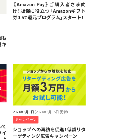
《Amazon Pay》ご購入者さま向
け！販促に役立つ「Amazonギフト
券0.5%還元プログラム」スタート！
間も
援キ
2021年6月1日
（2021年6月15日 更新）
キャンペーン
って
ショップへの再訪を促進！低額リタ
ライ
ーゲティング広告キャンペーン