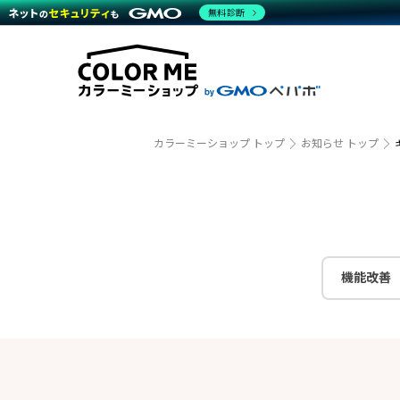
商材一覧を見る
無料診断
越境E
代行
運営サポート
機能一覧を見る
プラ
事例
料金
事例
デザイ
ブラン
サポート一覧を見る
プレミ
事例イ
プラン・料金一覧を見る
設定代
さまざ
お役立ち資料を見る
ラージ
ショッ
開発・
売上に
カラーミーショップ トップ
お知らせ トップ
レギュ
ショッ
顧客ロ
モバイ
機能改善
複数店