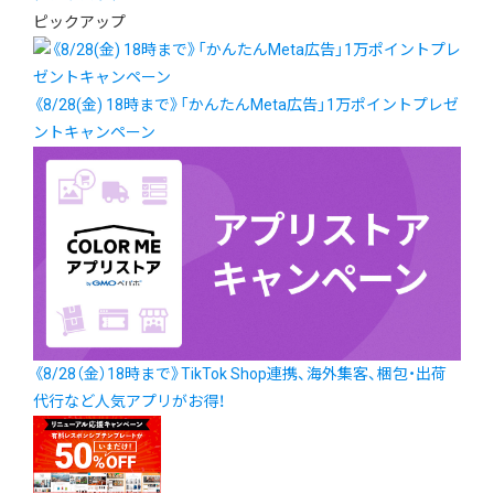
ピックアップ
《8/28(金) 18時まで》「かんたんMeta広告」1万ポイントプレゼ
ントキャンペーン
《8/28（金）18時まで》TikTok Shop連携、海外集客、梱包・出荷
代行など人気アプリがお得！