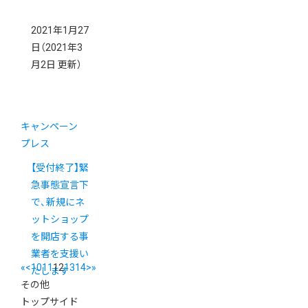
2021年1月27
日
（2021年3
月2日 更新）
キャンペーン
プレス
【受付終了】緊
急事態宣言下
で、新規にネ
ットショップ
を開店する事
業者を支援い
«
<
10
11
12
13
14
>
»
たします
その他
トップサイド