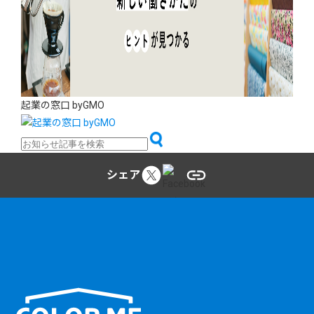
起業の窓口 byGMO
シェア