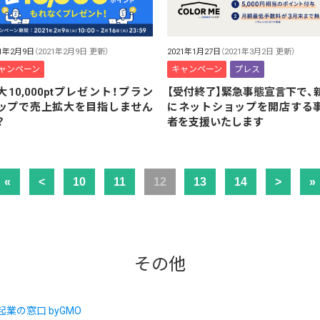
21年2月9日
（2021年2月9日 更新）
2021年1月27日
（2021年3月2日 更新）
ャンペーン
キャンペーン
プレス
大10,000ptプレゼント！プラン
【受付終了】緊急事態宣言下で、
ップで売上拡大を目指しません
にネットショップを開店する
？
者を支援いたします
«
<
10
11
12
13
14
>
»
その他