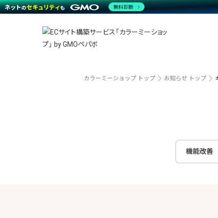
商材一覧を見る
無料診断
越境E
代行
運営サポート
機能一覧を見る
プラ
事例
料金
事例
デザイ
ブラン
サポート一覧を見る
プレミ
事例イ
プラン・料金一覧を見る
設定代
さまざ
お役立ち資料を見る
ラージ
ショッ
開発・
売上に
カラーミーショップ トップ
お知らせ トップ
レギュ
ショッ
顧客ロ
モバイ
機能改善
複数店