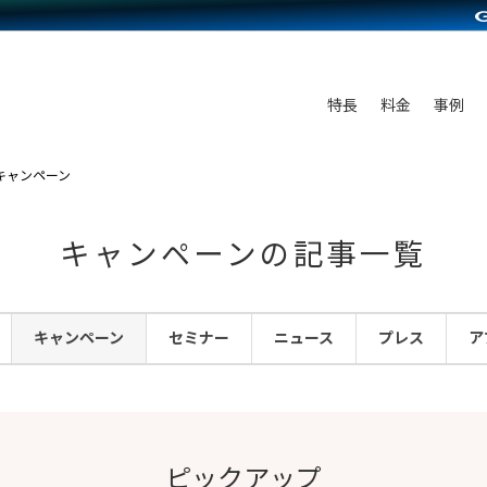
C（海外販売）
雑貨販売
サービスを見る
運営ノウハウを見る
ンを見る
プランを比較する
を見る
事例資料をみる
ン制作代行
イベント・セミナー
ディングの強化
アム
料金シミュレーション
ンタビュー
食品
特長
料金
事例
行
コミュニティイベントCarty
まな販売方法
他社サービスとの比較
プ事例
ファッション
API連携代行
よむよむカラーミー
つながる集客
キャンペーン
ラー
雑貨
YouTubeチャンネル
ピングカート
キャンペーンの記事一覧
イヤリティを向上
ルアプリ
キャンペーン
セミナー
ニュース
プレス
ア
舗との連携
ピックアップ