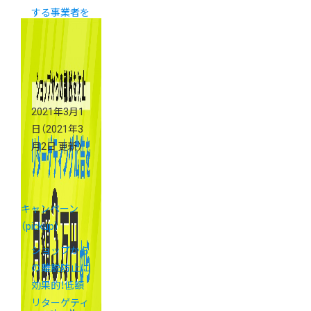
する事業者を
支援いたしま
す
2021年3月1
日
（2021年3
月2日 更新）
キャンペーン
（pickup）
ショップから
の離脱防止に
効果的！低額
リターゲティ