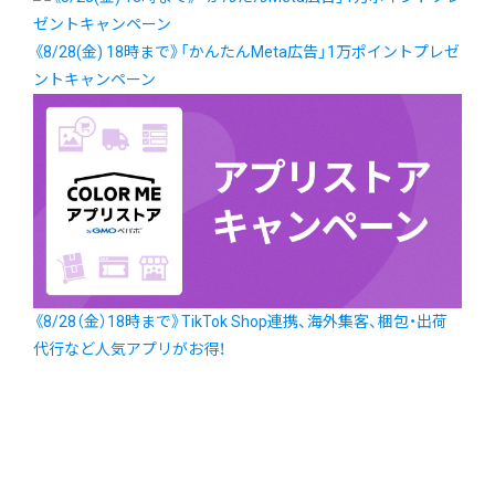
《8/28(金) 18時まで》「かんたんMeta広告」1万ポイントプレゼ
ントキャンペーン
《8/28（金）18時まで》TikTok Shop連携、海外集客、梱包・出荷
代行など人気アプリがお得！