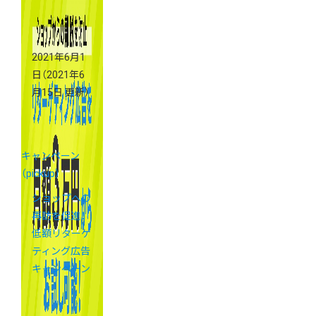
う！
2021年6月1
日
（2021年6
月15日 更新）
キャンペーン
（pickup）
ショップへの
再訪を促進！
低額リターゲ
ティング広告
キャンペーン