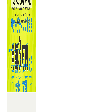
2021年9月3
日
（2021年9
月2日 更新）
キャンペーン
（pickup）
ショップへの
再訪を促進！
低額リターゲ
ティング広告
キャンペーン