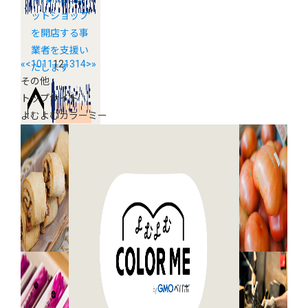
ットショップ
を開店する事
業者を支援い
«
<
10
11
12
13
14
>
»
たします
その他
トップサイド
よむよむカラーミー