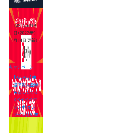
2021年6月9
日
（2022年9
月14日 更新）
キャンペーン
【PayPay】抽
選で最大全額
もどってくる
《ペイペイジ
ャンボ(オン
ライン)》対象
加盟店にエン
トリーしよ