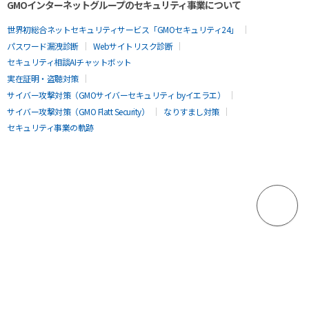
GMOインターネットグループのセキュリティ事業について
世界初総合ネットセキュリティサービス「GMOセキュリティ24」
パスワード漏洩診断
Webサイトリスク診断
セキュリティ相談AIチャットボット
実在証明・盗聴対策
サイバー攻撃対策（GMOサイバーセキュリティ byイエラエ）
サイバー攻撃対策（GMO Flatt Security）
なりすまし対策
セキュリティ事業の軌跡