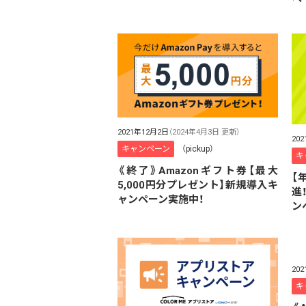
2021年12月2日
（2024年4月3日 更新）
20
キャンペーン
（pickup）
キ
《終了》Amazonギフト券【最大
【
5,000円分プレゼント】新規導入キ
進
ャンペーン実施中！
ン
20
キ