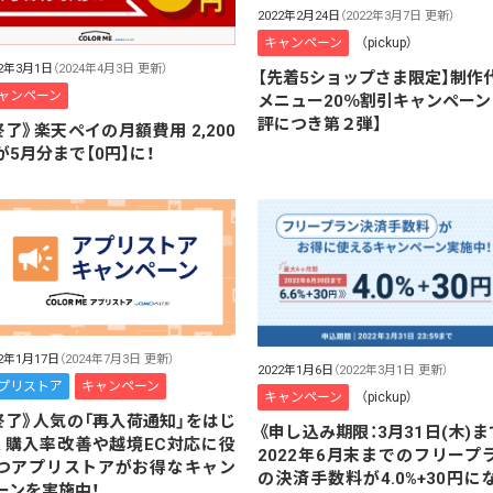
2022年2月24日
（2022年3月7日 更新）
キャンペーン
（pickup）
22年3月1日
（2024年4月3日 更新）
【先着5ショップさま限定】制作
ャンペーン
メニュー20％割引キャンペーン
評につき第２弾】
終了》楽天ペイの月額費用 2,200
が5月分まで【0円】に！
22年1月17日
（2024年7月3日 更新）
2022年1月6日
（2022年3月1日 更新）
プリストア
キャンペーン
キャンペーン
（pickup）
終了》人気の「再入荷通知」をはじ
《申し込み期限：3月31日(木)ま
、購入率改善や越境EC対応に役
2022年6月末までのフリープ
つアプリストアがお得なキャン
の決済手数料が4.0%+30円に
ーンを実施中！