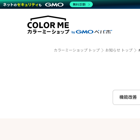
商材一覧を見る
無料診断
越境E
代行
運営サポート
機能一覧を見る
プラ
事例
料金
事例
デザイ
ブラン
サポート一覧を見る
プレミ
事例イ
プラン・料金一覧を見る
設定代
さまざ
お役立ち資料を見る
ラージ
ショッ
開発・
売上に
カラーミーショップ トップ
お知らせ トップ
レギュ
ショッ
顧客ロ
モバイ
機能改善
複数店