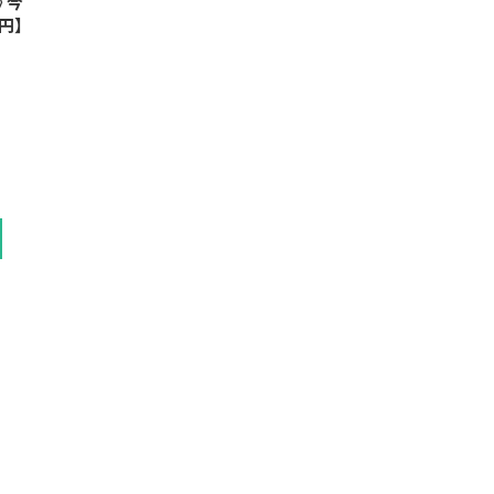
》今
円】