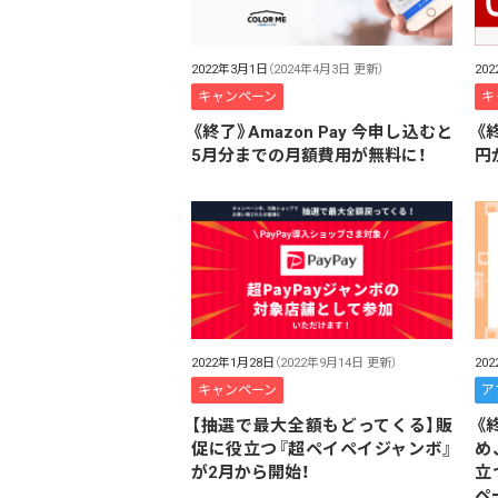
2022年3月1日
（2024年4月3日 更新）
20
キャンペーン
キ
《終了》Amazon Pay 今申し込むと
《
5月分までの月額費用が無料に！
円
2022年1月28日
（2022年9月14日 更新）
20
キャンペーン
ア
【抽選で最大全額もどってくる】販
《
促に役立つ『超ペイペイジャンボ』
め
が2月から開始！
立
ペ