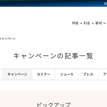
C（海外販売）
雑貨販売
サービスを見る
運営ノウハウを見る
ンを見る
プランを比較する
を見る
事例資料をみる
ン制作代行
イベント・セミナー
ディングの強化
アム
料金シミュレーション
ンタビュー
食品
特長
料金
事例
行
コミュニティイベントCarty
まな販売方法
他社サービスとの比較
プ事例
ファッション
API連携代行
よむよむカラーミー
つながる集客
キャンペーン
ラー
雑貨
YouTubeチャンネル
ピングカート
キャンペーンの記事一覧
イヤリティを向上
ルアプリ
キャンペーン
セミナー
ニュース
プレス
ア
舗との連携
ピックアップ